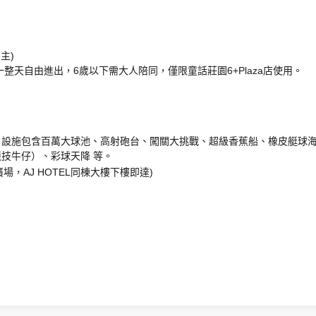
主)
天自由進出，6歲以下需大人陪同，僅限童話莊園6+Plaza店使用。
設施包含百萬大球池、高射砲台、闖關大挑戰、超級香蕉船、橡皮艇球海
技牛仔）、彩球天降 等。
廣場，AJ HOTEL同棟大樓下樓即達)