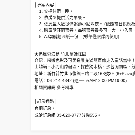
│專案內容│
安捷住宿一晚。
依房型提供活力早餐。
依房型人數提供粥麵小點消夜。 (依照當日供應為
贈童話莊園票券，每張票券最多可一大一小入園一整
AJ潛艇繪圖紙一份。(蠟筆僅限房內使用)。
★追風奇幻島 竹北童話莊園
介紹：粉嫩色彩及可愛造景充滿簡直像走入童話當中！
山越嶺、小刀山障礙區、探險獨木橋、沙包闖關區、競
地址：新竹縣竹北市復興三路二段168號3F (6+Plaza
電話：06-214-4342 (週一~五AM12:00-PM19:00)
相關資訊請
參考粉專
。
│訂房通路│
官網訂房。
或洽訂房組 03-620-9777分機555。