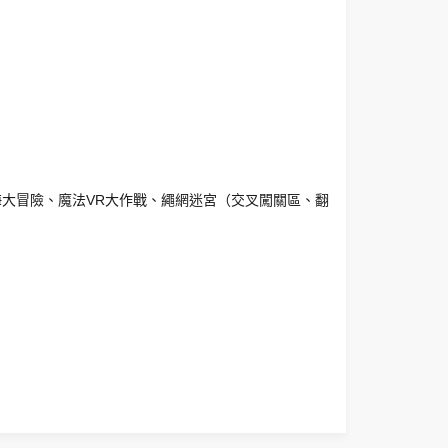
大冒險、魔法VR大作戰、繩網迷宮（交叉闖關區、翻