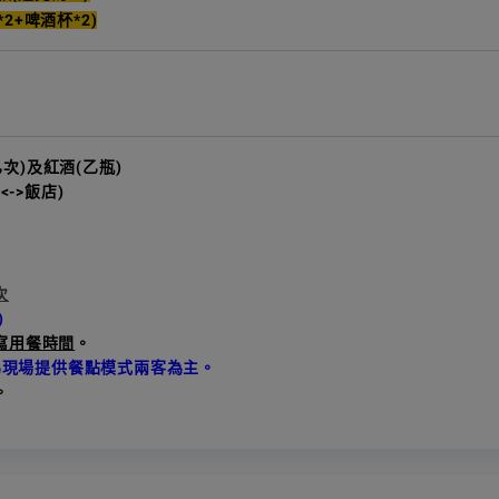
*2+啤酒杯*2)
乙次)及紅酒(乙瓶)
->飯店)
次
)
寫用餐時間
。
為現場提供餐點模式兩客為主。
。