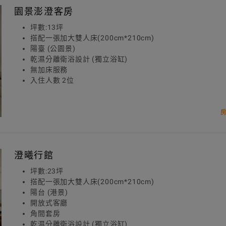
園景澎澄客房
坪數:13坪
搭配一張加大雙人床(200cm*210cm)
陽臺 (公園景)
乾濕分離衛浴設計 (獨立浴缸)
無加床服務
入住人數 2位
澄曦行館
坪數:23坪
搭配一張加大雙人床(200cm*210cm)
陽台 (港景)
開放式客廳
角間套房
乾濕分離衛浴設計 (獨立浴缸)