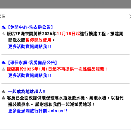
澎澄飯店
愛澎湖計
公告
🐬【休閒中心-洗衣房公告】
⚠️
飯店7F洗衣間將於2026年
11月15日起
進行擴建工程，擴建期
間洗衣間
暫停開放使用
。
更多活動資訊請點我 !!
🐬【環保永續-客房備品公告】
⚠️
飯店將於2025年1月1日起不再提供一次性備品服務!!
更多活動資訊請點我 !!
🐬
一起成為地球超人!!
🔺
客房已全面改提供環保玻璃水瓶及飲水機、氣泡水機，以替代
瓶裝礦泉水。 感謝您和我們一起減塑愛地球！
更多愛澎湖旅行計劃 Join us !!