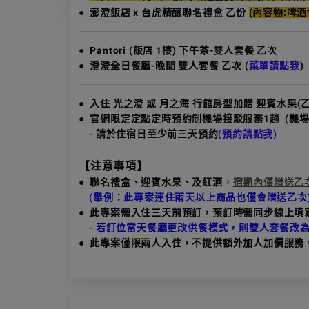
●
澎澄飯店 x 台虎精釀聯名禮盒 乙份
(內容物:啤酒
● Pantori (飯店 1樓) 下午茶-雙人套餐 乙次
● 澄澄全日餐廳-晚間 雙人套餐 乙次
(
菜單請點我
)
● 入住 光之澄 或 月之海 行館房型加贈 迎賓水果(
●
官網限定定點定時預約制機場接駁服務1趟 (機場<
- 請於住宿日至少前三天預約
(預約請點我)
【注意事項】
● 聯名禮盒、迎賓水果、及紅酒
，
宿期內僅贈送乙
(舉例：此專案連住兩天以上商品也僅會贈送乙次
● 此專案需入住三天前預訂，預訂時需
同步線上填
- 若訂位當天餐廳更改供餐模式，則雙人套餐改
● 此專案僅限兩人入住，不提供額外加人加價服務