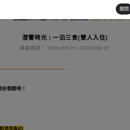
關閉
澄饗時光 | 一泊三食(雙人入住)
專案期間： 2026/05/01~2026/08/31
美好假期吧！
款(送完為止)