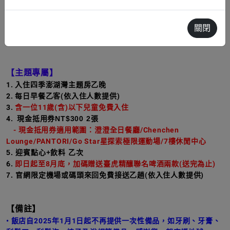
地，
⭐ 帶著孩子來到澎湖，感受迷人的海島魅力，共度愉快假
關閉
期。
【
主題專屬】
1. 入住四季澎湖灣主題房乙晚
2. 每日早餐乙客(依入住人數提供)
3.
含一位11歲(含)以下兒童免費入住
4.
現金抵用券NT$300 2張
- 現金抵用券適用範圍：澄澄全日餐廳/Chenchen
Lounge/PANTORI/Go Star星探索極限運動場/7樓休閒中心
5. 迎賓點心+飲料 乙次
6.
即日起至8月底，加碼贈送臺虎精釀聯名啤酒兩款(送完為止)
7. 官網限定
機場或碼頭來回免費接送乙趟(依入住人數提供)
【備註】
•
飯店自2025年1月1日起不再提供一次性備品，如牙刷、牙膏、