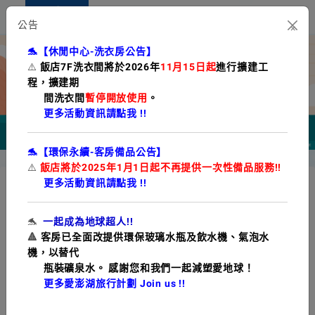
公告
×
🐬【休閒中心-洗衣房公告】
⚠️
飯店7F洗衣間將於2026年
11月15日起
進行擴建工
程，擴建期
間洗衣間
暫停開放使用
。
更多活動資訊請點我 !!
🐬【環保永續-客房備品公告】
⚠️
飯店將於2025年1月1日起不再提供一次性備品服務!!
更多活動資訊請點我 !!
四季澎湖灣親子主題房 | 2026年度
🐬
一起成為地球超人!!
專案期間： 2026/01/01~2026/12/31
🔺
客房已全面改提供環保玻璃水瓶及飲水機、氣泡水
機，以替代
瓶裝礦泉水。 感謝您和我們一起減塑愛地球！
專案介紹
訂房規範
更多愛澎湖旅行計劃 Join us !!
澎湖最夯的
⭐
樹屋造型親子房，為孩子們打造專屬秘密基