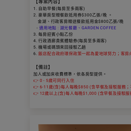
【專案內容】
1. 自助早餐(每房至多兩客)
2. 豪華房型贈餐飲抵用券$300乙張/晚 。
金湖、行政客房贈送餐飲抵用金$800乙張/晚
-
適用地點 : 湖光餐廳、GARDEN COFFEE
3. 每房迎賓小點乙份
4.
行政酒廊貴賓體驗券(
每房至多兩客
)
5.
機場或碼頭來回接駁乙趟
6.
飯店配合政府環保政策一起為愛地球努力；客房內不
【備註】
加人或加床收費標準，依各房型提供。
👉 0 - 5歲可同行入住
👉 6-11歲(含)每人每晚$850 (含早餐及接駁服
👉 12歲以上(含)每人每晚$1,000 (含早餐及接