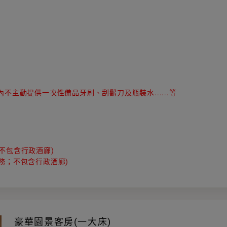
主動提供一次性備品牙刷、刮鬍刀及瓶裝水......等
務；不包含行政酒廊)
駁服務；不包含行政酒廊)
豪華園景客房(一大床)