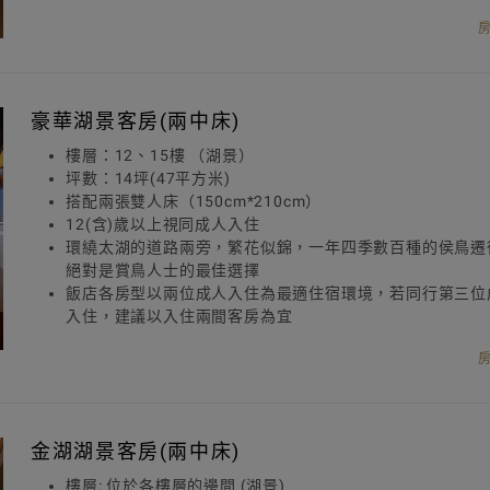
豪華湖景客房(兩中床)
樓層：12、15樓 （湖景）
坪數：14坪(47平方米)
搭配兩張雙人床（150cm*210cm）
12(含)歲以上視同成人入住
環繞太湖的道路兩旁，繁花似錦，一年四季數百種的侯鳥遷
絕對是賞鳥人士的最佳選擇
飯店各房型以兩位成人入住為最適住宿環境，若同行第三位
入住，建議以入住兩間客房為宜
金湖湖景客房(兩中床)
樓層: 位於各樓層的邊間 (湖景)