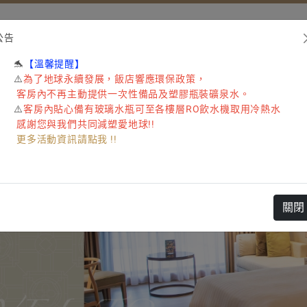
金湖飯
公告
🐬
【溫馨提醒
】
⚠️
為了地球永續發展，飯店響應環保政策，
客房內
不再主動提供一次性備品及塑膠瓶裝礦泉水
。
⚠️
客房內貼心備有玻璃水瓶可至各樓層RO飲水機取用冷熱水
感謝您與我們共同減塑愛地球!!
更多活動資訊請點我 !!
關閉