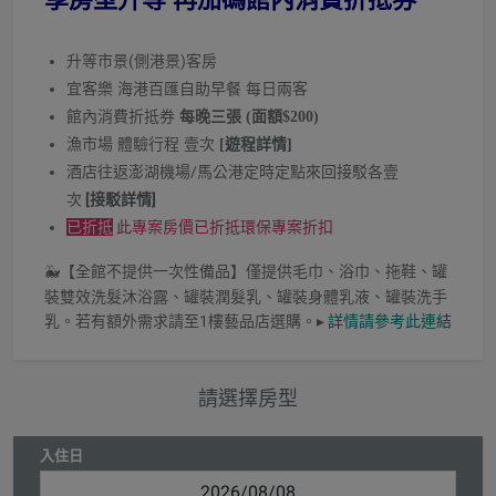
升等市景(側港景)客房
宜客樂 海港百匯自助早餐 每日兩客
館內消費折抵券
每晚三張 (面額$200)
漁
市場 體驗行程 壹次
[遊程詳情]
酒店往返澎湖機場/馬公港定時定點來回接駁各壹
次
[接駁詳情]
已折抵
此專案房價已折抵環保專案折扣
🐳【全館不提供一次性備品】僅提供毛巾、浴巾、拖鞋、罐
裝雙效洗髮沐浴露、罐裝潤髮乳、罐裝身體乳液、罐裝洗手
乳。若有額外需求請至1樓藝品店選購。▸
詳情請參考此連結
請選擇房型
入住日