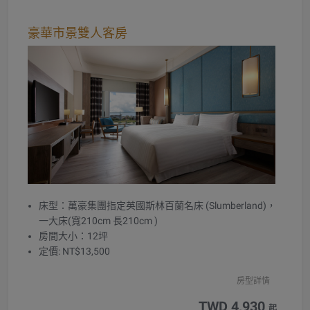
豪華市景雙人客房
床型：萬豪集團指定英國斯林百蘭名床 (Slumberland)，
一大床(寬210cm 長210cm )
房間大小：12坪
定價: NT$13,500
房型詳情
TWD 4,930
起