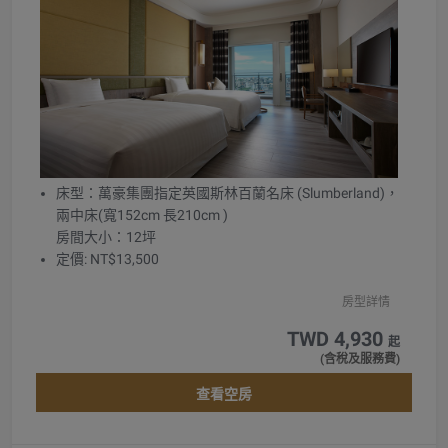
床型：萬豪集團指定英國斯林百蘭名床 (Slumberland)，
兩中床(寬152cm 長210cm )
房間大小：12坪
定價: NT$13,500
房型詳情
TWD 4,930
起
(含稅及服務費)
查看空房