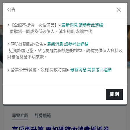
公告
⋄【全館不提供一次性備品】▸
最新消息 請參考此連結
盡邀您一同成為低碳旅人，減少耗能 永續世代
⋄ 預防詐騙貼心公告 ▸
最新消息 請參考此連結
近期詐騙氾濫，貼心提醒為保護您的權益，請勿提供個人資料及
財務信息給不明來電。
⋄ 營業公告(餐廳、設施 開放時間)▸
最新消息 請參考此連結
紓遊島旅【享客房升等】
關閉
專案期間： 2026/05/01~2026/09/30
專案介紹
訂房規範
享房型升等 再加碼館內消費折抵券