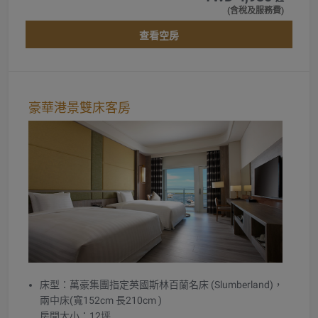
(含稅及服務費)
查看空房
豪華港景雙床客房
床型：萬豪集團指定英國斯林百蘭名床 (Slumberland)，
兩中床(寬152cm 長210cm )
房間大小：12坪