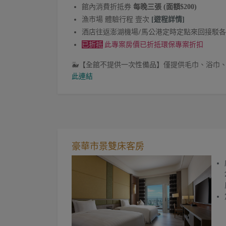
館內消費折抵券
每晚三張 (面額$200)
漁
市場 體驗行程 壹次
[遊程詳情]
酒店往返澎湖機場/馬公港定時定點來回接駁
已折抵
此專案房價已折抵環保專案折扣
🐳【全館不提供一次性備品】僅提供毛巾、浴巾
此連結
豪華市景雙床客房