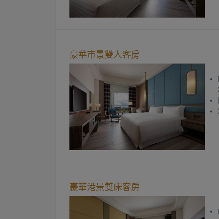
豪華市景雙人客房
豪華港景雙床客房