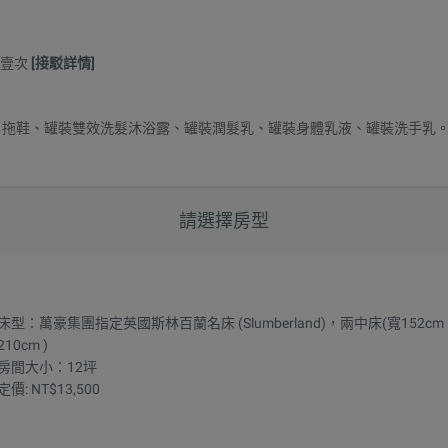
各壹次
[接駁詳情]
、拖鞋、罐裝雙效洗髮沐浴露、罐裝潤髮乳、罐裝身體乳液、罐裝洗手乳。
請選擇房型
床型：萬豪集團指定英國斯林百蘭名床 (Slumberland)，兩中床(寬152cm
210cm )
房間大小：12坪
定價: NT$13,500