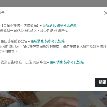
公告
⋄【全館不提供一次性備品】▸
最新消息 請參考此連結
盡邀您一同成為低碳旅人，減少耗能 永續世代
⋄ 預防詐騙貼心公告 ▸
最新消息 請參考此連結
近期詐騙氾濫，貼心提醒為保護您的權益，請勿提供個人資料及財務信息
給不明來電。
⋄ 營業公告(餐廳、設施 開放時間)▸
最新消息 請參考此連結
關閉