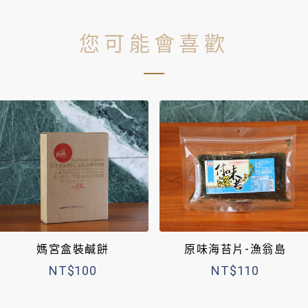
您可能會喜歡
媽宮盒裝鹹餅
原味海苔片-漁翁島
NT$100
NT$110