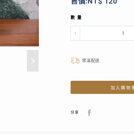
售價:NT$ 120
數量
-
常溫配送
加入購物
分享