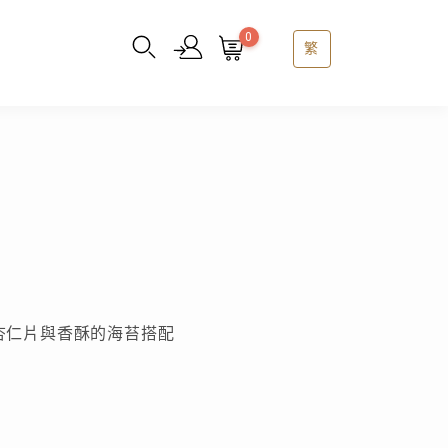
0
繁
杏仁片與香酥的海苔搭配