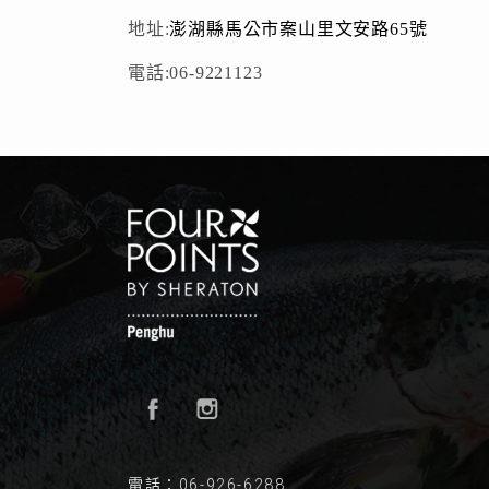
地址:
澎湖縣馬公市案山里文安路65號
電話:06-9221123
電話：06-926-6288