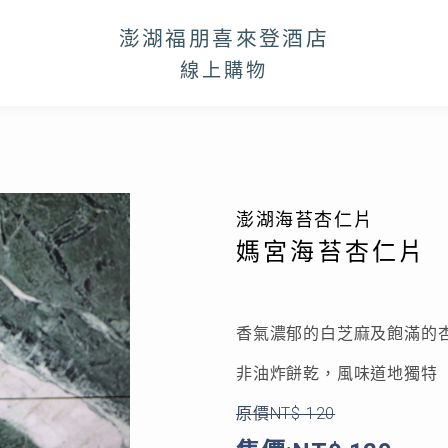
澎湖福朋喜來登酒店
線上購物
澎湖海苔杏仁片
媽宮海苔杏仁片
香氣濃郁的白芝麻及飽滿的
非油炸餅乾，風味道地獨特
原價NT$ 120