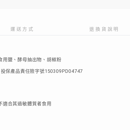
運送方式
退換貨說明
食用鹽、酵母抽出物、胡椒粉
投保產品責任險字號150309PD04747
3
不適合其過敏體質者食用