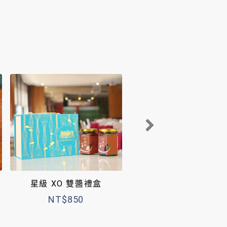
星級 XO 雙醬禮盒
魚子醬-漁翁島
NT$850
NT$250