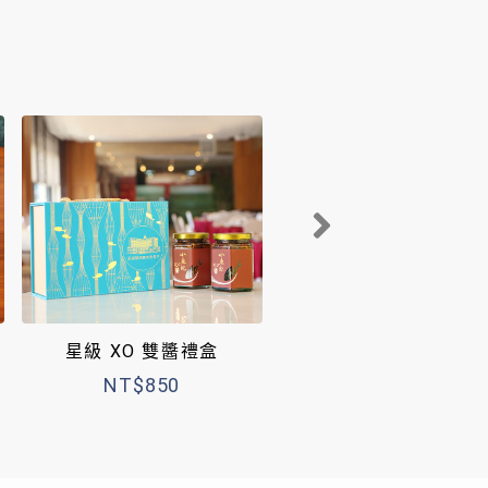
星級 XO 雙醬禮盒
魚子醬-漁翁島
NT$850
NT$250