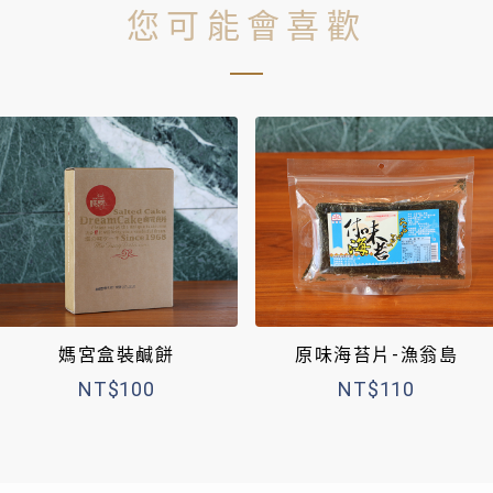
您可能會喜歡
媽宮盒裝鹹餅
原味海苔片-漁翁島
NT$100
NT$110