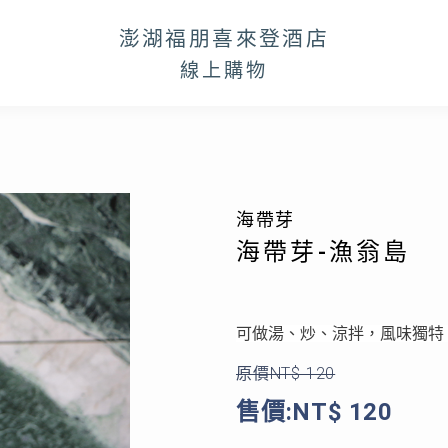
澎湖福朋喜來登酒店
線上購物
海帶芽
海帶芽-漁翁島
可做湯、炒、涼拌，風味獨特
原價NT$ 120
售價:NT$ 120