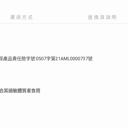
運送方式
退換貨說明
投保產品責任險字號:0507字第21AML0000737號
適合其過敏體質者食用