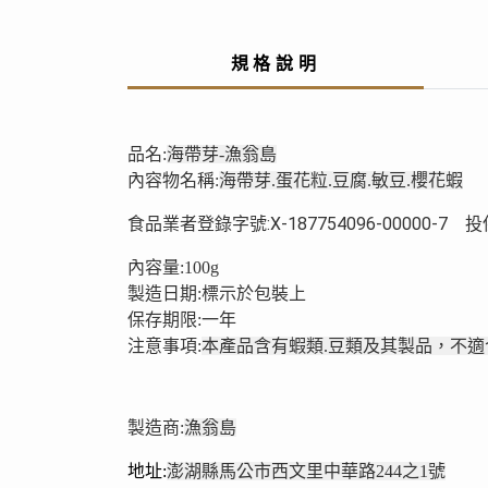
規格說明
品名:
海帶芽-漁翁島
內容物名稱:
海帶芽.蛋花粒.豆腐.敏豆.櫻花蝦
食品業者登錄字號:X-187754096-00000-7 
內容量:100g
製造日期:標示於包裝上
保存期限:
一
年
注意事項:
本產品含有蝦類.豆類及其製品，不
製造商:
漁翁島
地址:
澎湖縣馬公市西文里中華路244之1號