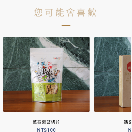
您可能會喜歡
萬泰海苔切片
媽
NT$100
N