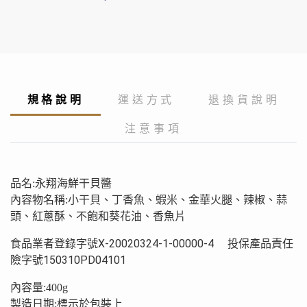
規格說明
運送方式
退換貨說明
注意事項
品名:永翔海鮮干貝醬
內容物名稱:小干貝、丁香魚、蝦米、金華火腿、辣椒、蒜
頭、紅蔥酥、不飽和葵花油、香魚片
食品業者登錄字號X-20020324-1-00000-4 投保產品責任
險字號150310PD04101
內容量:400g
製造日期:標示於包裝上