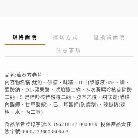
規格說明
運送方式
退換貨說明
注意事項
品名:萬泰方卷片
內容物名稱:魷魚、砂糖、味精、D-山梨醇液70%、鹽、
醋酸鈉、DL-蘋果酸、琥珀酸二納、5-次黃嘌呤核苷磷酸
二納、5-鳥嘌呤核苷磷酸二納、胺基乙酸、甜味劑(醋磺
內酯鉀、甘草酸銨)、己二烯酸鉀(防腐劑)、辣椒精(辣
椒、水、丙二醇)
食品業者登錄字號:X-196218147-00000-9 投保產品責任
險字號:0900-2236003606-03