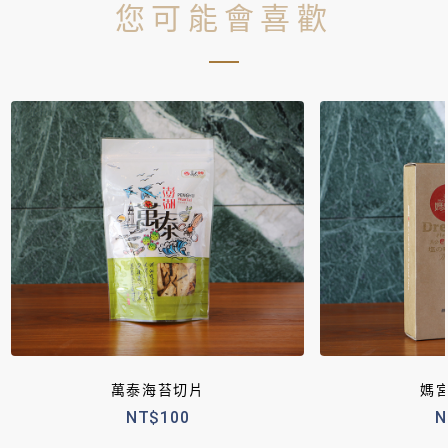
您可能會喜歡
萬泰海苔切片
媽
NT$100
N