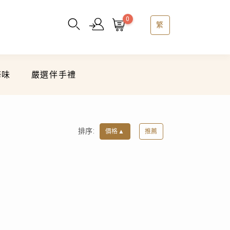
0
繁
海味
嚴選伴手禮
排序:
價格
▲
推薦