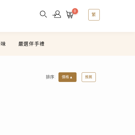
0
繁
海味
嚴選伴手禮
排序:
價格
▲
推薦