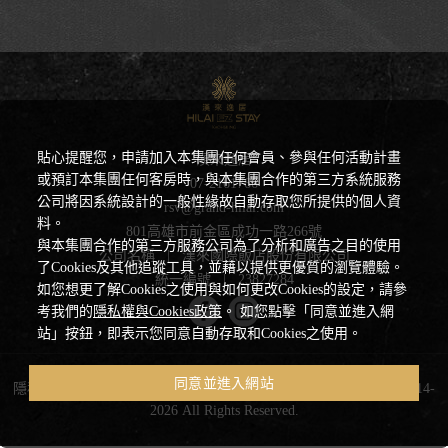
貼心提醒您，申請加入本集團任何會員、參與任何活動計畫
漢來逸居
或預訂本集團任何客房時，與本集團合作的第三方系統服務
07-2161766
公司將因系統設計的一般性緣故自動存取您所提供的個人資
rsv@grand-hilai.com
料。
801高雄市前金區成功一路266號
與本集團合作的第三方服務公司為了分析和廣告之目的使用
公司名稱
|
漢來國際飯店股份有限公司
了Cookies及其他追蹤工具，並藉以提供更優質的瀏覽體驗。
統一編號
|
23827284
如您想更了解Cookies之使用與如何更改Cookies的設定，請參
考我們的
隱私權與Cookies政策
。 如您點擊「同意並進入網
站」按鈕，即表示您同意自動存取和Cookies之使用。
同意並進入網站
隱私權聲明與 Cookie 政策
|
Powered by
曜通資訊有限公司
© 2014-
2026 All Rights Reserved.