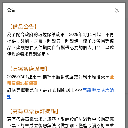
公告
×
【備品公告】
為了配合政府的環境保護政策，2025年1月1日起，不再
提供：牙刷、牙膏、刮鬍刀、刮鬍泡、梳子及浴帽等備
品。建議您在入住期間自行攜帶必要的個人用品，以確
保您的需求得到滿足。
【高鐵飯店聯票】
2026/07/01起乘車:標準車廂對號座或商務車廂搭乘享
很抱歉，找不到您所要求的頁面！
全
額票價95折優惠
。
訂購高鐵聯票前，請詳閱相關規則>>>
高鐵聯票購票須
知
。
【高鐵車票預訂提醒】
若有搭乘高鐵需求之旅客，敬請於訂房過程中加購高鐵
車票，訂單成立後恕無法另做加購，僅能取消原訂單重