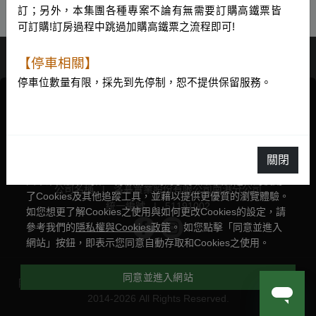
訂；另外，本集團各種專案不論有無需要訂購高鐵票皆
可訂購!訂房過程中跳過加購高鐵票之流程即可!
【停車相關】
停車位數量有限，採先到先停制，恕不提供保留服務。
貼心提醒您，申請加入本集團任何會員、參與任何活動計畫
洛碁大飯店南港館
或預訂本集團任何客房時，與本集團合作的第三方系統服務
+886-2-2789-3009
公司將因系統設計的一般性緣故自動存取您所提供的個人資
nangang@gwh.global
關閉
料。
台北南港區忠孝東路7段528號
與本集團合作的第三方服務公司為了分析和廣告之目的使用
公司名稱
|
洛碁實業股份有限公司南港分公司
了Cookies及其他追蹤工具，並藉以提供更優質的瀏覽體驗。
統一編號
|
51191002
如您想更了解Cookies之使用與如何更改Cookies的設定，請
參考我們的
隱私權與Cookies政策
。 如您點擊「同意並進入
網站」按鈕，即表示您同意自動存取和Cookies之使用。
同意並進入網站
隱私權聲明與 Cookie 政策
|
Powered by
曜通資訊有限公司
©
2014-2026 All Rights Reserved.