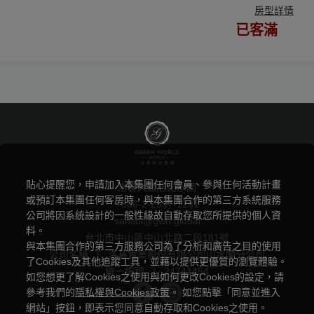
房型詳情
已客滿
貼心提醒您，申請加入本集團任何會員、參與任何活動計畫
洛碁大飯店山水閣
或預訂本集團任何客房時，與本集團合作的第三方系統服務
+886-2-2597-1281
公司將因系統設計的一般性緣故自動存取您所提供的個人資
sansui@gwh.global
料。
台北市中山區中山北路二段181號
與本集團合作的第三方服務公司為了分析和廣告之目的使用
公司名稱
|
洛碁實業股份有限公司山水閣分公司
了Cookies及其他追蹤工具，並藉以提供更優質的瀏覽體驗。
統一編號
|
24741454
如您想更了解Cookies之使用與如何更改Cookies的設定，請
參考我們的
隱私權與Cookies政策
。 如您點擊「同意並進入
網站」按鈕，即表示您同意自動存取和Cookies之使用。