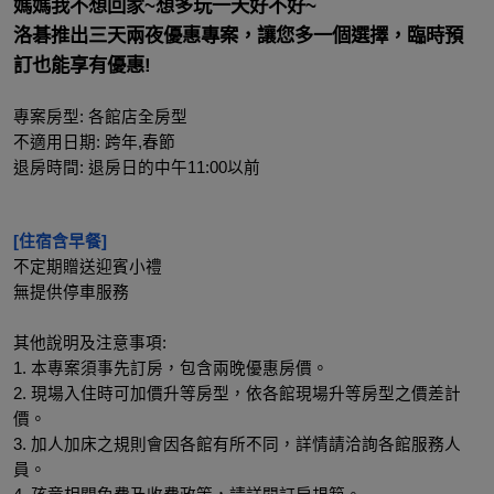
媽媽我不想回家~想多玩一天好不好~
洛碁推出三天兩夜優惠專案，讓您多一個選擇，臨時預
訂也能享有優惠!
專案房型: 各館店全房型
不適用日期: 跨年,春節
退房時間: 退房日的中午11:00以前
[住宿含早餐]
不定期贈送迎賓小禮
無提供停車服務
其他說明及注意事項:
1. 本專案須事先訂房，包含兩晚優惠房價。
2. 現場入住時可加價升等房型，依各館現場升等房型之價差計
價。
3. 加人加床之規則會因各館有所不同，詳情請洽詢各館服務人
員。