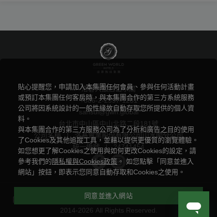
貼心提醒您，申請加入本集團任何會員、參與任何活動計畫
洛碁大飯店山水閣
或預訂本集團任何客房時，與本集團合作的第三方系統服務
+886-2-2597-1281
公司將因系統設計的一般性緣故自動存取您所提供的個人資
sansui@gwh.global
料。
台北市中山區中山北路二段181號
與本集團合作的第三方服務公司為了分析和廣告之目的使用
公司名稱
|
洛碁實業股份有限公司山水閣分公司
了Cookies及其他追蹤工具，並藉以提供更優質的瀏覽體驗。
統一編號
|
24741454
如您想更了解Cookies之使用與如何更改Cookies的設定，請
參考我們的
隱私權與Cookies政策
。 如您點擊「同意並進入
網站」按鈕，即表示您同意自動存取和Cookies之使用。
同意並進入網站
隱私權聲明與 Cookie 政策
|
Powered by
曜通資訊有限公司
©
2014-2026 All Rights Reserved.