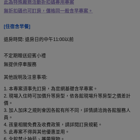
此為特殊廠商活動折扣碼專用專案
無折扣碼也可訂房，價格同一般含早專案。
[住宿含早餐]
退房時間: 退房日的中午11:00以前
不定期贈送迎賓小禮
無提供停車服務
其他說明及注意事項:
1. 本專案須事先訂房，為官網基礎含早專案。
2. 現場入住時可加價升等房型，依各館現場升等房型之價差計
價。
3. 加人加床之規則會因各館有所不同，詳情請洽詢各館服務人
員。
4. 孩童相關免費及收費政策，請詳閱訂房規範。
5. 此專案不得與其他優惠並用。
6. 全館禁止抽菸、攜帶寵物。