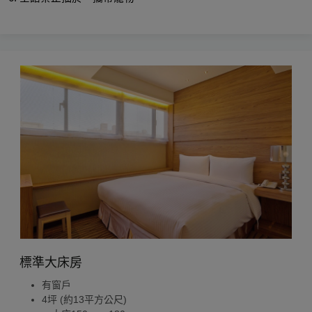
標準大床房
有窗戶
4坪 (約13平方公尺)