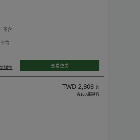
，不含
，不含
查看空房
型詳情
TWD 2,808
起
含10%服務費