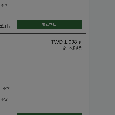
，不含
查看空房
型詳情
TWD 1,998
起
含10%服務費
，不含
，不含