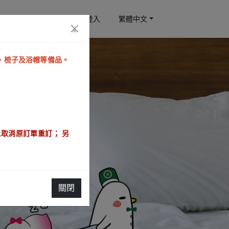
訂房查詢
會員登入
繁體中文
×
泡、梳子及浴帽等備品。
取消原訂單重訂； 另
關閉