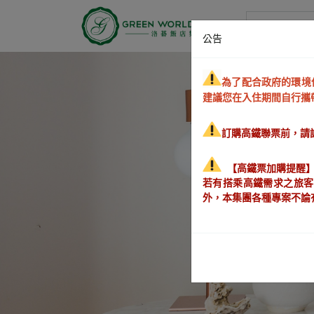
洛碁大飯店
公告
為了配合政府的環境
建議您在入住期間自行攜
訂購高鐵聯票前，請詳
【高鐵票加購提醒
若有搭乘高鐵需求之旅客
外，本集團各種專案不論