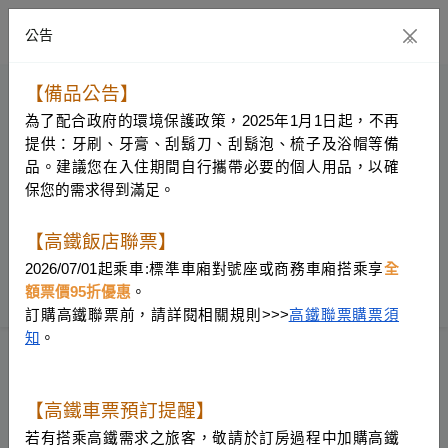
公告
×
【備品公告】
為了配合政府的環境保護政策，2025年1月1日起，不再
提供：牙刷、牙膏、刮鬍刀、刮鬍泡、梳子及浴帽等備
品。建議您在入住期間自行攜帶必要的個人用品，以確
保您的需求得到滿足。
【高鐵飯店聯票】
2026/07/01起乘車:標準車廂對號座或商務車廂搭乘享
很抱歉，找不到您所要求的頁面！
全
額票價95折優惠
。
訂購高鐵聯票前，請詳閱相關規則>>>
高鐵聯票購票須
知
。
【高鐵車票預訂提醒】
若有搭乘高鐵需求之旅客，敬請於訂房過程中加購高鐵