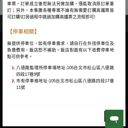
車票，訂單成立後恕無法另做加購，僅能取消原訂單重
訂；另外，本集團各種專案不論有無需要訂購高鐵票皆
可訂購!訂房過程中跳過加購高鐵票之流程即可!
【停車相關】
無提供停車位，如有停車需求，請自行在外找停車位及
貼心提醒您，申請加入本集團任何會員、參與任何活動計畫
洛碁大飯店三貝茲
負擔費用，飯店恕不補助。飯店對面有以下收費停車地
或預訂本集團任何客房時，與本集團合作的第三方系統服務
+886-2-2763-0555
點可供參考。
公司將因系統設計的一般性緣故自動存取您所提供的個人資
triplebeds@gwh.global
料。
八德路監理所停車場地址:105台北市松山區八德路
台北松山區八德路四段16號
與本集團合作的第三方服務公司為了分析和廣告之目的使用
四段17巷9號
公司名稱
|
洛碁實業股份有限公司三貝茲分公司
了Cookies及其他追蹤工具，並藉以提供更優質的瀏覽體驗。
市有停車格地址:105台北市松山區八德路四段17巷
統一編號
|
51572298
如您想更了解Cookies之使用與如何更改Cookies的設定，請
11號
參考我們的
隱私權與Cookies政策
。 如您點擊「同意並進入
網站」按鈕，即表示您同意自動存取和Cookies之使用。
同意並進入網站
隱私權聲明與 Cookie 政策
|
Powered by
曜通資訊有限公司
©
關閉
2014-2026 All Rights Reserved.