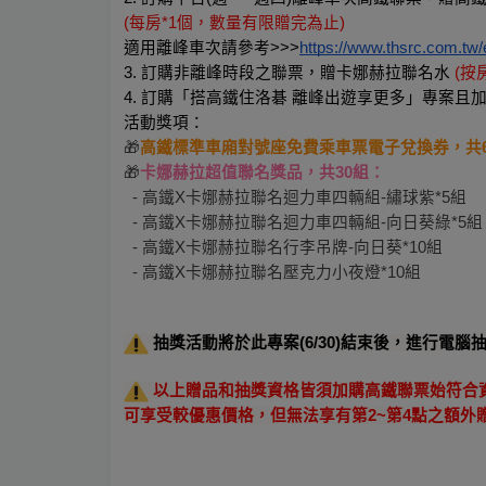
(每房*1個，數量有限贈完為止)
適用離峰車次請參考>>>
https://www.thsrc.com.tw/
3. 訂購非離峰時段之聯票，贈卡娜赫拉聯名水
(按
4.
訂購「搭高鐵住洛碁 離峰出遊享更多」專案且
活動獎項：
🎁
高鐵標準車廂對號座免費乘車票電子兌換券，共
🎁
卡娜赫拉超值聯名獎品，共30組：
  - 高鐵X卡娜赫拉聯名迴力車四輛組-繡球紫*5組
  - 高鐵X卡娜赫拉聯名迴力車四輛組-向日葵綠*5組
  - 高鐵X卡娜赫拉聯名行李吊牌-向日葵*10組
  - 高鐵X卡娜赫拉聯名壓克力小夜燈*10組
 抽獎活動將於此專案(6/30)結束後，進行電
 以上贈品和抽獎資格皆須加購高鐵聯票始符合
可享受較優惠價格，但無法享有第2~第4點之額外