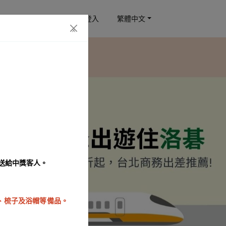
訂房查詢
會員登入
繁體中文
×
！
發送給中獎客人。
泡、梳子及浴帽等備品。