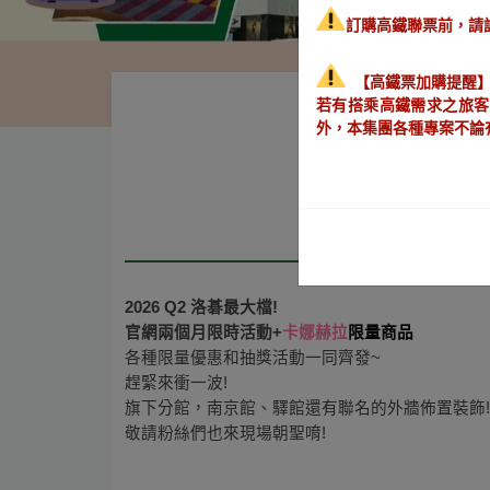
訂購高鐵聯票前，請詳
【高鐵票加購提醒
若有搭乘高鐵需求之旅客
外，本集團各種專案不論
專案介紹
2026 Q2 洛碁最大檔!
官網兩個月限時活動+
卡娜赫拉
限量商品
各種限量優惠和抽獎活動一同齊發~
趕緊來衝一波!
旗下分館，南京館、驛館還有聯名的外牆佈置裝飾!
敬請粉絲們也來現場朝聖唷!