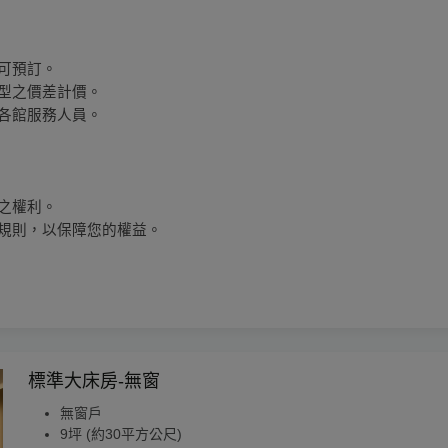
即可預訂。
房型之價差計價。
詢各館服務人員。
案之權利。
關規則，以保障您的權益。
標準大床房-無窗
無窗戶
9坪 (約30平方公尺)