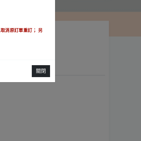
取消原訂單重訂； 另
訂房規範
關閉