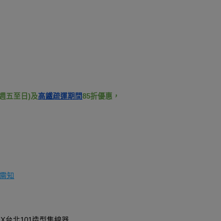
週五至日)及
高鐵疏運期間
85折優惠，
需知
X台北101造型集線器