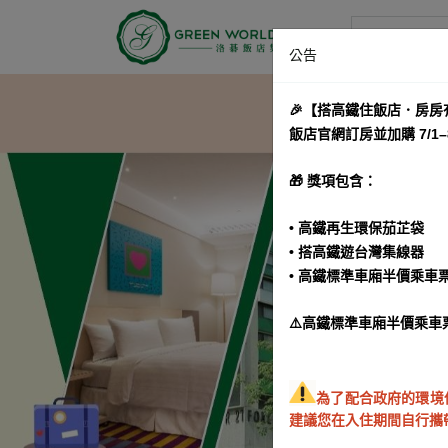
洛碁大飯店
公告
🎉【搭高鐵住飯店．房房
飯店官網訂房並加購 7/1
🎁 獎項包含：
• 高鐵再生環保茄芷袋
• 搭高鐵遊台灣集線器
• 高鐵標準車廂半價乘車
⚠️高鐵標準車廂半價乘車
為了配合政府的環境
建議您在入住期間自行攜