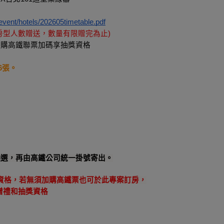
event/hotels/202605timetable.pdf
房型人數贈送，數量有限贈完為止)
加購高鐵聯票加碼享抽獎資格
6張。
腦抽選，再由高鐵公司統一掛號寄出。
資格，若無須加購高鐵票也可於此專案訂房，
贈禮和抽獎資格