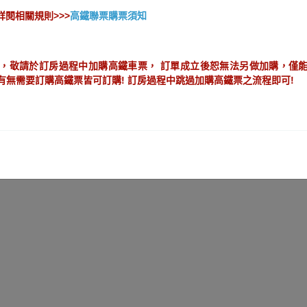
閱相關規則>>>
高鐵聯票購票須知
】
，敬請於訂房過程中加購高鐵車票， 訂單成立後恕無法另做加購，僅能
搭高鐵住洛碁 離峰出遊享更多 [含早餐]
有無需要訂購高鐵票皆可訂購! 訂房過程中跳過加購高鐵票之流程即可!
專案期間： 2026/04/10~2026/06/30 (已結束)