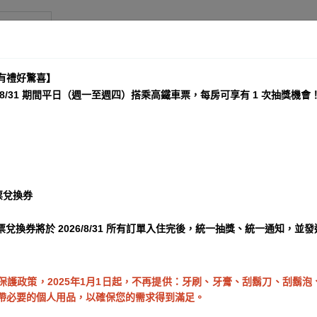
忠孝館
有禮好驚喜】
–8/31 期間平日（週一至週四）搭乘高鐵車票，每房可享有 1 次抽獎機會
票兌換券
票兌換券將於 2026/8/31 所有訂單入住完後，統一抽獎、統一通知，並
保護政策，2025年1月1日起，不再提供：牙刷、牙膏、刮鬍刀、刮鬍
帶必要的個人用品，以確保您的需求得到滿足。