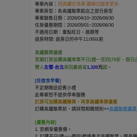
專案內容：
搭高鐵住洛碁 離峰出遊享更多
專案房型：
各高鐵聯票館店之部分房型
專案銷售日期：2026/04/10~2026/06/30
住房優惠期間：2026/05/01~2026/06/30
不適用日期：重點旺日、展期等
退房時間: 退房日的中午11:00以前
高鐵聯票優惠
官網訂房加購高鐵車票平日(週一至四)78折、假日(
元
雙人
左營-台北
來回最高省
1,320
起。
[住宿含早餐] 
不定期贈送迎賓小禮
此專案恕不提供停車服務
訂房可加購高鐵聯票，再享高鐵車票優惠
訂購高鐵聯票前，請詳閱相關規則>>
高鐵聯票購票
[優惠內容]
1. 官網享優惠價。
2. 訂購平日(週一~週四)離峰車次高鐵聯票，贈高鐵