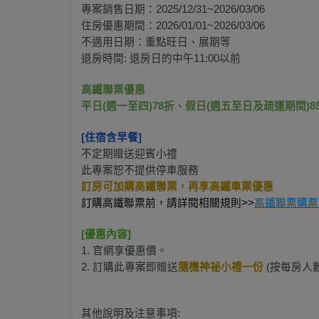
專案銷售日期：2025/12/31~2026/03/06
住房優惠期間：2026/01/01~2026/03/06
不適用日期：重點旺日、展期等
退房時間: 退房日的中午11:00以前
高鐵聯票優惠
平日(週一至四)78折、假日(週五至日及疏運期間)8
[住宿含早餐] 
不定期贈送迎賓小禮
此專案恕不提供停車服務
訂房可加購高鐵聯票，再享高鐵車票優惠
訂購高鐵聯票前，請詳閱相關規則>>
高鐵聯票購票
[優惠內容]
1. 官網享優惠價。
2. 訂購此專案即贈送
隨機神祕小禮一份
 (按每房人
其他說明及注意事項: