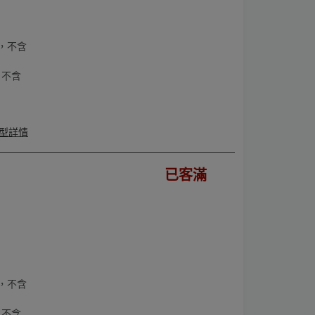
，不含
，不含
型詳情
已客滿
，不含
，不含