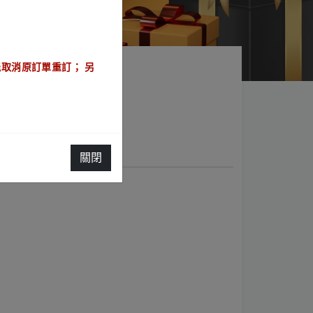
取消原訂單重訂； 另
]
訂房規範
關閉