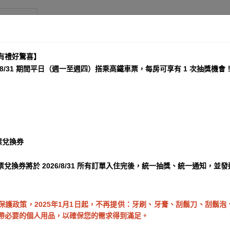
忠孝館
有禮好驚喜】
–8/31 期間平日（週一至週四）搭乘高鐵車票，每房可享有 1 次抽獎機會
票兌換券
票兌換券將於 2026/8/31 所有訂單入住完後，統一抽獎、統一通知，並
保護政策，2025年1月1日起，不再提供：牙刷、牙膏、刮鬍刀、刮鬍
帶必要的個人用品，以確保您的需求得到滿足。