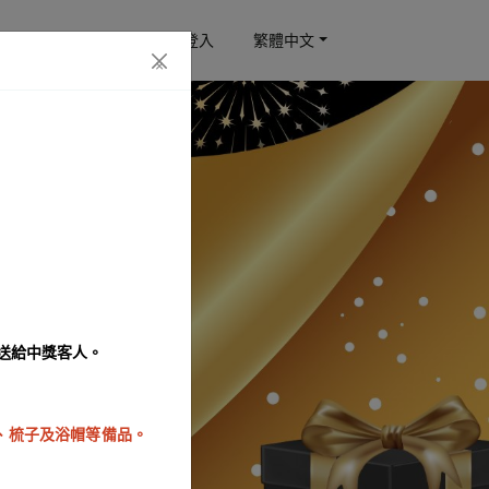
訂房查詢
會員登入
繁體中文
×
！
發送給中獎客人。
泡、梳子及浴帽等備品。