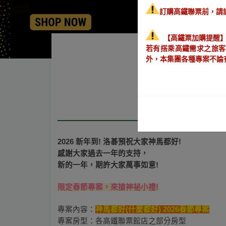
訂購高鐵聯票前，請詳
【高鐵票加購提醒
若有搭乘高鐵需求之旅客
外，本集團各種專案不論
專案介紹
2026 新年到! 洛碁預祝大家神馬都好!
感謝大家過去一年的支持，
新的一年，期許大家萬事如意!
限定春節專案，來搶神祕小禮!
專案內容：
神馬都好(什麼都好) 2026春節專案
專案房型：
各高鐵聯票館店之部分房型