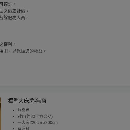
即可預訂。
房型之價差計價。
詢各館服務人員。
案之權利。
關規則，以保障您的權益。
標準大床房-無窗
無窗戶
9坪 (約30平方公尺)
一大床220cm x200cm
有浴缸