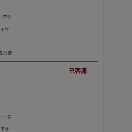
，不含
，不含
型詳情
已客滿
，不含
，不含