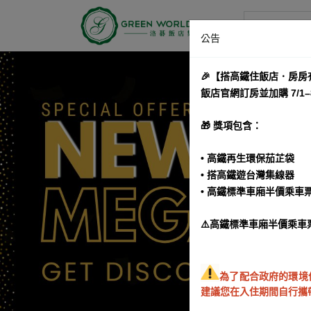
洛碁大飯店
公告
🎉【搭高鐵住飯店．房房
飯店官網訂房並加購 7/1
🎁 獎項包含：
• 高鐵再生環保茄芷袋
• 搭高鐵遊台灣集線器
• 高鐵標準車廂半價乘車
⚠️高鐵標準車廂半價乘車
為了配合政府的環境
建議您在入住期間自行攜