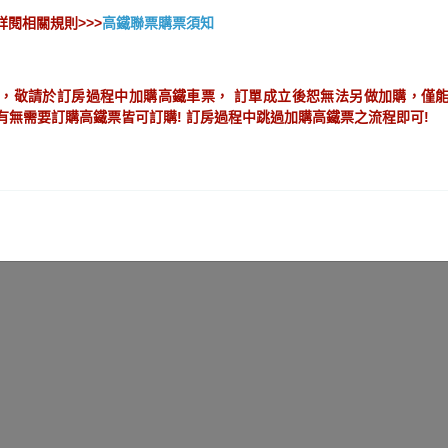
閱相關規則>>>
高鐵聯票購票須知
】
，敬請於訂房過程中加購高鐵車票， 訂單成立後恕無法另做加購，僅能
神馬都好(什麼都好) 2026春節專案 [含早餐
有無需要訂購高鐵票皆可訂購! 訂房過程中跳過加購高鐵票之流程即可!
專案期間： 2025/12/31~2026/03/06 (已結束)