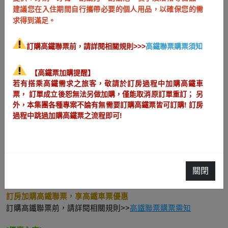
連住4天優惠專案  [不含早餐]
建議您在入住期間自行攜帶必要的個人用品，以確保您的需
求得到滿足。
4天又更便宜!
洛碁正式推出4天連住優惠方案，讓您可以享受更長時間放鬆與
訂購高鐵聯票前，請詳閱相關規則>>>
高鐵聯票購票須知
舒適的體驗!
【高鐵票加購提醒】
專案內容：
連住4天優惠專案
若有搭乘高鐵需求之旅客，敬請於訂房過程中加購高鐵車
專案房型：
各高鐵聯票館店之全部房型
票， 訂單成立後恕無法另做加購，僅能取消原訂單重訂； 另
專案銷售日期：
2025/04/14~2026/03/31
外，本集團各種專案不論有無需要訂購高鐵票皆可訂購! 訂房
過程中跳過加購高鐵票之流程即可!
住房優惠期間：
2025/04/14~2026/03/31
不適用日期：重點旺日、展期等
退房時間: 退房日的中午11:00以前
[住宿不含早餐]
關閉
不定期贈送迎賓小禮
此專案恕不提供停車服務
訂房加購高鐵聯票，享高鐵車票優惠
訂購高鐵聯票前，請詳閱相關規則>>
高鐵聯票購票需知