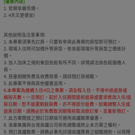
[優惠內容]
1. 官網享最低價。
2. 4天又更便宜!
其他說明及注意事項:
1. 本專案須事先訂房，只要有參與此專案的房型即可預訂。
2. 現場入住時可加價升等房型，依各館現場升等房型之價差計
價。
3. 加人加床之規則會因各館有所不同，詳情請洽詢各館服務人
員。
4. 孩童相關免費及收費政策，請詳閱訂房規範。
5. 此專案不得與其他優惠並用。
6.本專案為連續入住4日之專案，須全程入住，不得中途退房或
縮短天數。一旦預訂，若於入住期間提前退房或要求修改入住/退
房日期，恕不退還剩餘房費，亦不得部分退費。如需調整入住或
退房日期，請務必於免費取消期限前取消原訂單，並重新預訂。
7. 此方案開放之預訂日期皆可適用高鐵聯票優惠。
8. 洛碁集團與台灣高鐵公司保有調整或終止本方案之權利。
9. 預訂高鐵聯票，請務必事先詳讀高鐵票券之相關規則，以保障