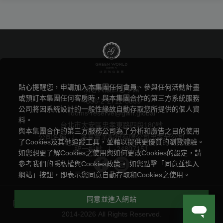
貼心提醒您，申請加入本集團任何會員、參與任何活動計畫
洛碁大飯店忠孝館
或預訂本集團任何客房時，與本集團合作的第三方系統服務
+886-2-2711-6869
公司將因系統設計的一般性緣故自動存取您所提供的個人資
rooms-reserve@gwh.global
料。
台北市大安區忠孝東路四段180號
與本集團合作的第三方服務公司為了分析和廣告之目的使用
公司名稱
|
洛碁實業股份有限公司忠孝分公司
了Cookies及其他追蹤工具，並藉以提供更優質的瀏覽體驗。
統一編號
|
24807151
如您想更了解Cookies之使用與如何更改Cookies的設定，請
參考我們的
隱私權與Cookies政策
。 如您點擊「同意並進入
網站」按鈕，即表示您同意自動存取和Cookies之使用。
同意並進入網站
隱私權聲明與 Cookie 政策
|
Powered by
曜通資訊有限公司
©
2014-2026 All Rights Reserved.