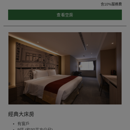
含10%服務費
查看空房
經典大床房
有窗戶
9坪 (約30平方公尺)