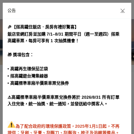
公告
×
🎉【搭高鐵住飯店．房房有禮好驚喜】
飯店官網訂房並加購 7/1–8/31 期間平日（週一至週四）搭乘
高鐵車票，每房可享有 1 次抽獎機會！
🎁 獎項包含：
• 高鐵再生環保茄芷袋
• 搭高鐵遊台灣集線器
• 高鐵標準車廂半價乘車票兌換券
連住4天優惠專案 [不含早餐]
⚠️高鐵標準車廂半價乘車票兌換券將於 2026/8/31 所有訂單
專案期間： 2025/04/14~2027/03/31
入住完後，統一抽獎、統一通知，並發送給中獎客人。
專案介紹
訂房規範
為了配合政府的環境保護政策，2025年1月1日起，不再
提供：牙刷、牙膏、刮鬍刀、刮鬍泡、梳子及浴帽等備品。