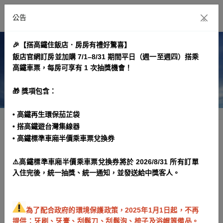
公告
×
🎉【搭高鐵住飯店．房房有禮好驚喜】
飯店官網訂房並加購 7/1–8/31 期間平日（週一至週四）搭乘
高鐵車票，每房可享有 1 次抽獎機會！
🎁 獎項包含：
• 高鐵再生環保茄芷袋
• 搭高鐵遊台灣集線器
• 高鐵標準車廂半價乘車票兌換券
14天早鳥 旅行者專案 [不含早餐]
⚠️高鐵標準車廂半價乘車票兌換券將於 2026/8/31 所有訂單
專案期間： 2024/09/30~2027/03/31
入住完後，統一抽獎、統一通知，並發送給中獎客人。
專案介紹
訂房規範
為了配合政府的環境保護政策，2025年1月1日起，不再
提供：牙刷、牙膏、刮鬍刀、刮鬍泡、梳子及浴帽等備品。