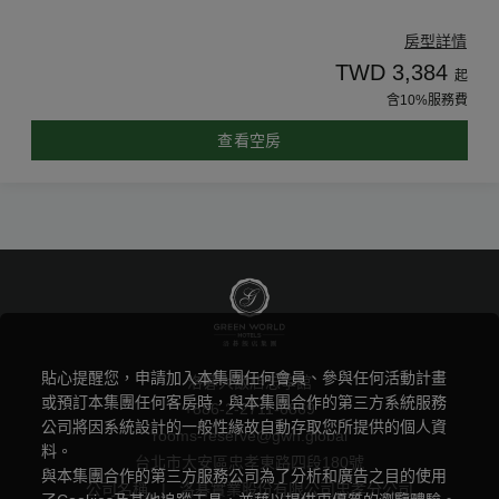
房型詳情
TWD 3,384
起
含10%服務費
查看空房
貼心提醒您，申請加入本集團任何會員、參與任何活動計畫
洛碁大飯店忠孝館
或預訂本集團任何客房時，與本集團合作的第三方系統服務
+886-2-2711-6869
公司將因系統設計的一般性緣故自動存取您所提供的個人資
rooms-reserve@gwh.global
料。
台北市大安區忠孝東路四段180號
與本集團合作的第三方服務公司為了分析和廣告之目的使用
公司名稱
|
洛碁實業股份有限公司忠孝分公司