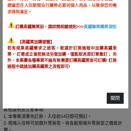
洛碁早鳥優惠專案在這裡! 14天前提早預訂即可享有超值
建議您在入住期間自行攜帶必要的個人用品，以確保您的需
優惠!
求得到滿足。
專案房型: 各館店全房型
訂購高鐵聯票前，請詳閱相關規則>>>
高鐵聯票購票須知
不適用日期: 
重點旺日、展期、聖誕跨年、春節
退房時間: 退房日的中午11:00以前
【高鐵票加購提醒】
若有搭乘高鐵需求之旅客，敬請於訂房過程中加購高鐵車
票， 訂單成立後恕無法另做加購，僅能取消原訂單重訂； 另
[住宿不含早餐]
外，本集團各種專案不論有無需要訂購高鐵票皆可訂購! 訂房
過程中跳過加購高鐵票之流程即可!
不定期贈送迎賓小禮
恕不提供停車服務
訂房加購高鐵聯票，享高鐵車票超值優惠
訂購高鐵聯票前，請詳閱相關規則>>>
高鐵聯票購票須知
關閉
其他說明及注意事項:
1. 本專案須事先訂房，入住前14日即可預訂。
2. 現場入住時可加價升等房型，依各館現場升等房型之價差計
價。