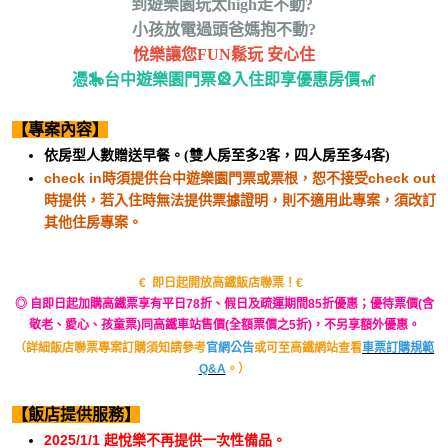
到遊樂園玩太high走不動?
小孩放電過頭爸媽抱不動?
悅樂讓您FUN鬆玩 安心住
憑🎠台中遊樂園門票🎡入住即享優惠房價🎢
【專案內容】
依房型人數贈送早餐。(雙人房至多2客，四人房至多4客)
check in時須提供台中遊樂園門票或票根，恕不接受check out
時提供，若入住時無法提供票據證明，則不適用此專案，須改訂
其他住房專案。
€ 即日起開放高鐵飯店聯票！€
◎ 自即日起加購高鐵票享有平日78折、假日及疏運期間85折優惠；優待票價(含
敬老、愛心、孩童票)同高鐵車站售價(全額票價之5折)，不另享額外優惠。
（詳細飯店聯票專案訂購須知請參考
官網公告
或可至高鐵網站查看
車票訂購規範
Q&A
。）
【
飯店提供服務
】
2025/1/1 起悅樂不再提供一次性備品。