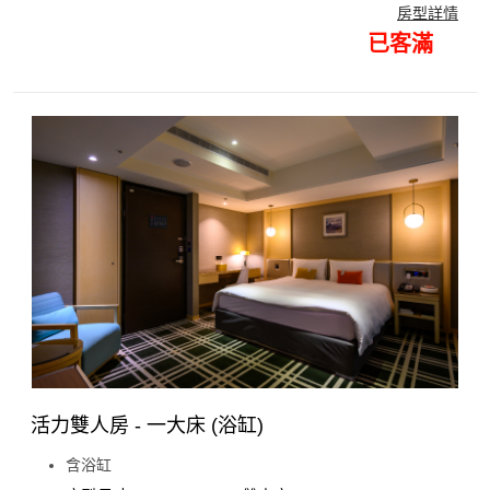
房型詳情
已客滿
活力雙人房 - 一大床 (浴缸)
含浴缸