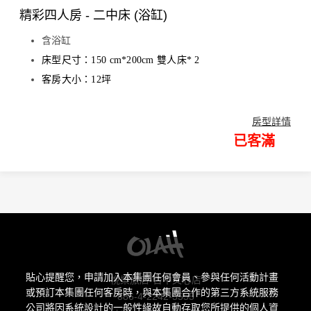
精彩四人房 - 二中床 (浴缸)
含浴缸
床型尺寸：150 cm*200cm 雙人床* 2
客房大小：12坪
房型詳情
已客滿
貼心提醒您，申請加入本集團任何會員、參與任何活動計畫
悅樂旅店-台中文心店
或預訂本集團任何客房時，與本集團合作的第三方系統服務
886-4-2242-5555
公司將因系統設計的一般性緣故自動存取您所提供的個人資