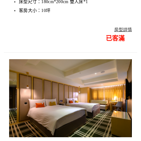
床型尺寸：180cm*200cm 雙人床*1
客房
大小：10坪
房型詳情
已客滿