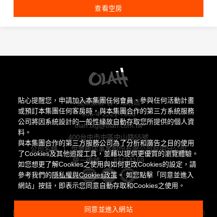
查看空房
貼心提醒您，申請加入本集團任何會員、參與任何活動計畫
悅樂旅店·台中站前店
或預訂本集團任何客房時，與本集團合作的第三方系統服務
886-4-2221-7668
公司將因系統設計的一般性緣故自動存取您所提供的個人資
olah.txg@olah.com.tw
料。
400台中市中區中山路55號
與本集團合作的第三方服務公司為了分析和廣告之目的使用
公司名稱
|
悅樂飯店事業股份有限公司台中分公司
了Cookies及其他追蹤工具，並藉以提供更優質的瀏覽體驗。
統一編號
|
83124169
如您想更了解Cookies之使用與如何更改Cookies的設定，請
參考我們的
隱私權與Cookies政策
。 如您點擊「同意並進入
網站」按鈕，即表示您同意自動存取和Cookies之使用。
同意並進入網站
隱私權聲明與 Cookie 政策
|
Powered by
曜通資訊有限公司
©