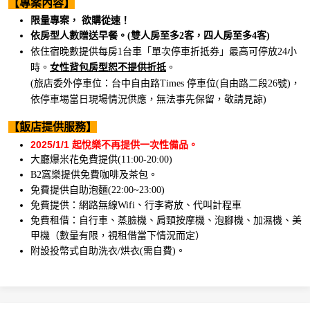
【專案內容】
限量專案， 欲購從速！
依房型人數贈送早餐。(雙人房至多2客，四人房至多4客)
依住宿晚數提供每房1台車「單次停車折抵券」最高可停放24小
時。
女性背包房型恕不提供折抵
。
(旅店委外停車位：台中自由路Times 停車位(自由路二段26號)，
依停車埸當日現場情況供應，無法事先保留，敬請見諒)
【
飯店提供服務
】
2025/1/1 起悅樂不再提供一次性備品。
大廳爆米花免費提供(11:00-20:00)
B2窩樂提供免費咖啡及茶包。
免費提供自助泡麵(22:00~23:00)
免費提供：網路無線Wifi、行李寄放、代叫計程車
免費租借：自行車、蒸臉機、肩頸按摩機、泡腳機、加濕機、美
甲機（數量有限，視租借當下情況而定）
附設投幣式自助洗衣/烘衣(需自費)。