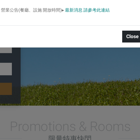
⋄ 營業公告(餐廳、設施 開放時間)▸
最新消息 請參考此連結
拖鞋、
液、罐
Close
Promotions & Rooms
限量特惠快閃