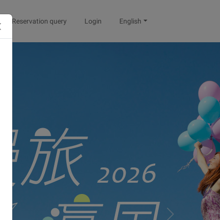
Reservation query
Login
English
Next