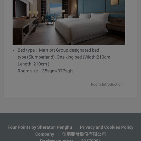
Bed type：Marriott Group designated bed
type (Slumberland), One king bed (Width:210cm
Length: 210cm )
Room size：35sqm/377sqft
Room Introduction
Four Points by Sheraton Penghu
|
Privacy and Cookies Policy
Company
|
佳朋開發股份有限公司
Registry number
|
28170286