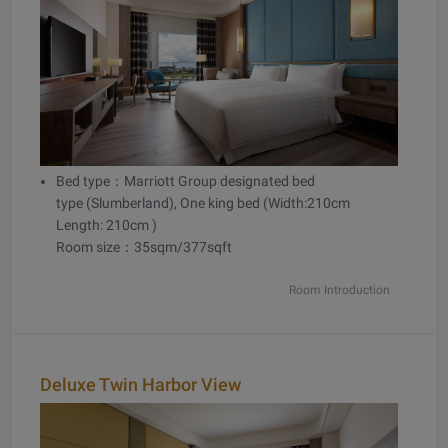
Bed type：Marriott Group designated bed
type (Slumberland), One king bed (Width:210cm
Length: 210cm )
Room size：35sqm/377sqft
Room Introduction
Deluxe Twin Harbor View