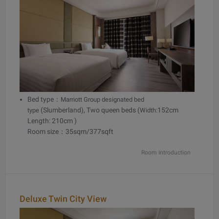
Bed type：
Marriott Group designated bed
(Slumberland), Two queen beds (
152cm
type
Width:
Length: 210cm )
Room size：35sqm/377sqft
Room Introduction
Deluxe Twin City View