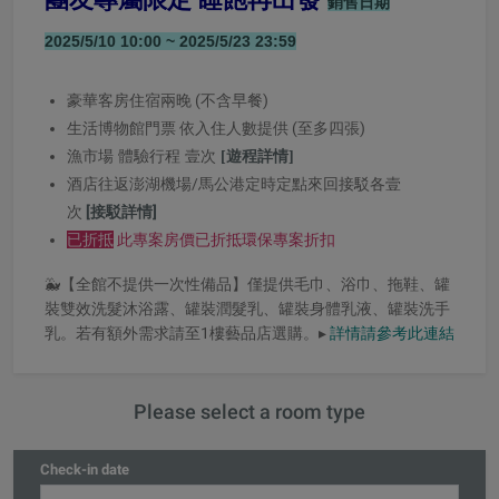
銷售日期
2025/5/10 10:00 ~ 2025/5/23 23:59
豪華客房住宿兩晚 (不含早餐)
依入住人數提供 (至多四張)
生活博物館門票
漁
市場 體驗行程 壹次
[遊程詳情]
酒店往返澎湖機場/馬公港定時定點來回接駁各壹
次
[接駁詳情]
已折抵
此專案房價已折抵環保專案折扣
🐳【全館不提供一次性備品】僅提供毛巾、浴巾、拖鞋、罐
裝雙效洗髮沐浴露、罐裝潤髮乳、罐裝身體乳液、罐裝洗手
乳。若有額外需求請至1樓藝品店選購。▸
詳情請參考此連結
Please select a room type
Check-in date