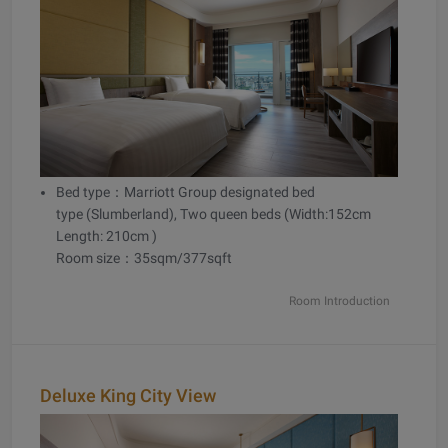
Bed type：Marriott Group designated bed
type (Slumberland), Two queen beds (Width:152cm
Length: 210cm )
Room size：35sqm/377sqft
Room Introduction
Deluxe King City View