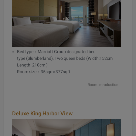
Bed type：Marriott Group designated bed
type (Slumberland), Two queen beds (Width:152cm
Length: 210cm )
Room size：35sqm/377sqft
Room Introduction
Deluxe King Harbor View