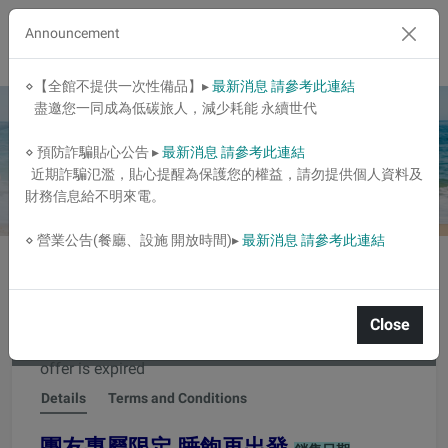
Announcement
⋄【全館不提供一次性備品】▸
最新消息 請參考此連結
盡邀您一同成為低碳旅人，減少耗能 永續世代
⋄ 預防詐騙貼心公告 ▸
最新消息 請參考此連結
近期詐騙氾濫，貼心提醒為保護您的權益，請勿提供個人資料及
財務信息給不明來電。
⋄ 營業公告(餐廳、設施 開放時間)▸
最新消息 請參考此連結
﹦部落客專案﹦小腹婆大世界 x 好想住飯店
Close
Available Dates:
2025/05/10~2025/07/31
The special
offer is expired
Details
Terms and Conditions
團友專屬限定 睡飽再出發