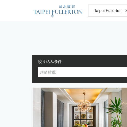
Taipei Fullerton -
絞り込み条件
超值推薦