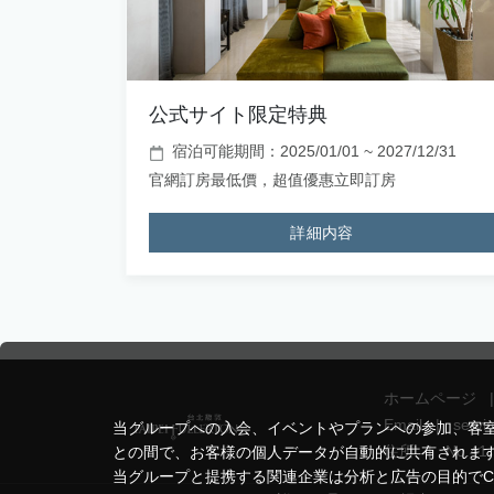
公式サイト限定特典
宿泊可能期間：2025/01/01 ~ 2027/12/31
官網訂房最低價，超值優惠立即訂房
詳細内容
ホームページ
|
Email
|
servi
当グループへの入会、イベントやプランへの参加、客
住所
|
No.41,
との間で、お客様の個人データが自動的に共有されま
当グループと提携する関連企業は分析と広告の目的でCo