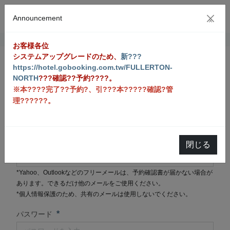
Announcement
×
お客様各位
システムアップグレードのため、
新???
https://hotel.gobooking.com.tw/FULLERTON-
新規会員登録
NORTH
???確認??予約????。
※本????完了??予約?、引???本?????確認?管
理??????。
您的帳號不存在。歡迎立即加入會員
*
Email
閉じる
*Yahoo、Outlookなどのフリーメールは、予約確認書が届かない場合が
あります。できるだけ他のメールをご使用ください。
*個人情報保護のため、共有のメールは使用しないでください。
*
パスワード