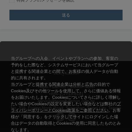
特典プランのメッセージを購読
送る
当グループへの入会、イベントやプランへの参加、客室の
予約をした際など、システムサービスにおいて当グループ
と提携する関連企業との間で、お客様の個人データが自動
的に共有されます。
当グループと提携する関連企業は分析と広告の目的で
Taipei Fullerton - Maison North
Cookies及びその他ツールを使用して、さらに価値ある情報
+886-2-2713-8181
をお届けいたします。Cookiesについてさらに詳しく理解し
service@taipeifullerton.com.tw
たい場合やCookiesの設定を変更したい場合などは弊社の
プ
No. 315, Fuxing North Road, Songshan, Taipei City, Taiwan
ライバシーポリシーとCookies政策をご参照ください
。お客
様が「同意する」をクリックしてサイトにログインした場
合はデータの自動取得とCookiesの使用に同意したものとみ
なします。