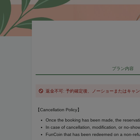
プラン内容
返金不可: 予約確定後、ノーショーまたはキャ
【Cancellation Policy】
Once the booking has been made, the reservati
In case of cancellation, modification, or no-show
FunCoin that has been redeemed on a non-refun