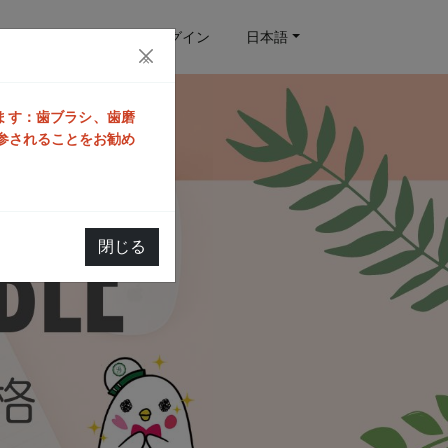
予約クエリ
ログイン
日本語
×
ります：歯ブラシ、歯磨
参されることをお勧め
閉じる