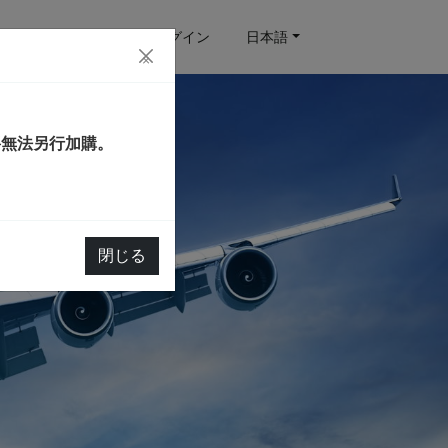
予約クエリ
ログイン
日本語
×
將無法另行加購。
閉じる