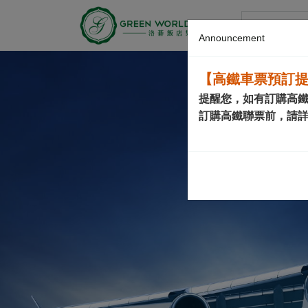
グリーンワ
Announcement
【高鐵車票預訂
提醒您，如有訂購高
訂購高鐵聯票前，請