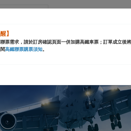
ールド グランド 南京
提醒】
鐵聯票需求，請於訂房確認頁面一併加購高鐵車票；訂單成立後
詳閱
高鐵聯票購票須知
。