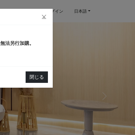
予約クエリ
ログイン
日本語
×
將無法另行加購。
閉じる
Next