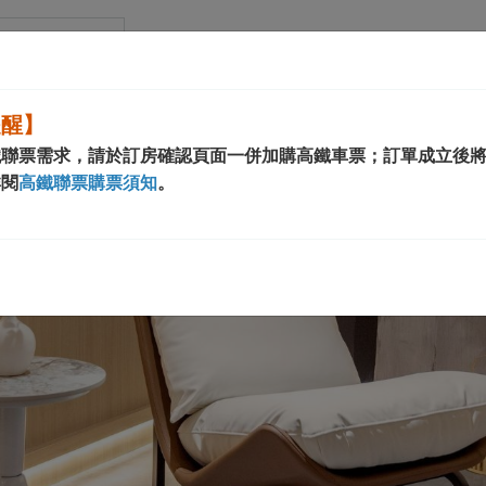
ールド新仕界
提醒】
鐵聯票需求，請於訂房確認頁面一併加購高鐵車票；訂單成立後
詳閱
高鐵聯票購票須知
。