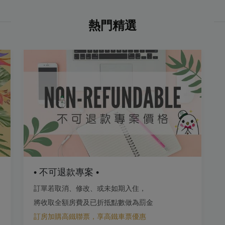
熱門精選
• 不可退款專案 •
訂單若取消、修改、或未如期入住，
將收取全額房費及已折抵點數做為罰金
訂房加購高鐵聯票，享高鐵車票優惠