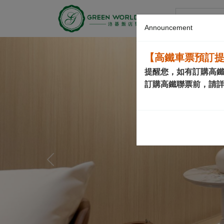
グリーンワ
Announcement
【高鐵車票預訂
提醒您，如有訂購高
訂購高鐵聯票前，請
Previous