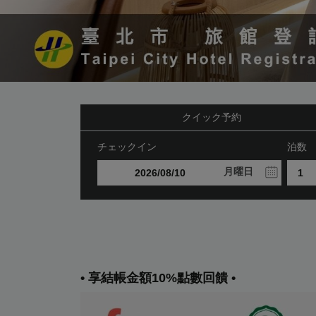
クイック予約
チェックイン
泊数
月曜日
• 享結帳金額10%點數回饋 •