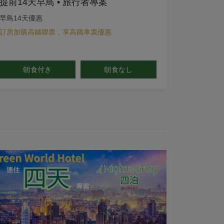
提前14天早鳥 • 旅行者專案
早鳥14天優惠
訂房加購高鐵聯票，享高鐵車票優惠
朝食付き
朝食なし