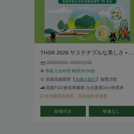
THSR 2026 サステナブルな美しさ • ゆっくり巡る台湾の旅
2026/01/01~2026/12/31
♻️
專案入住時間 晚間18:00後
🥳 加購高鐵聯票【
永續小旅行
】抽獎活動
🚄 高鐵TGO會員專屬禮 台北捷運24小時票券
訂房加購高鐵聯票，享高鐵車票優惠
朝食付き
朝食なし