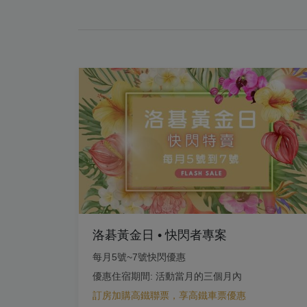
洛碁黃金日 • 快閃者專案
每月5號~7號快閃優惠
優惠住宿期間: 活動當月的三個月內
訂房加購高鐵聯票，享高鐵車票優惠