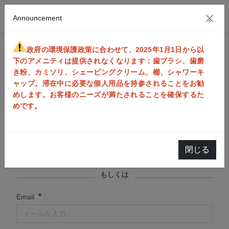
Announcement
×
政府の環境保護政策に合わせて、2025年1月1日から以
Go Booking ログイン
下のアメニティは提供されなくなります：歯ブラシ、歯磨
き粉、カミソリ、シェービングクリーム、櫛、シャワーキ
ャップ。滞在中に必要な個人用品を持参されることをお勧
めします。お客様のニーズが満たされることを確保するた
ログイン
めです。
ログイン
閉じる
Sign in with Apple
もしくは
*
Email