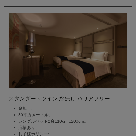
スタンダードツイン 窓無し バリアフリー
窓無し。
30平方メートル。
シングルベッド2台110cm x200cm。
浴槽あり。
お子様ポリシー: