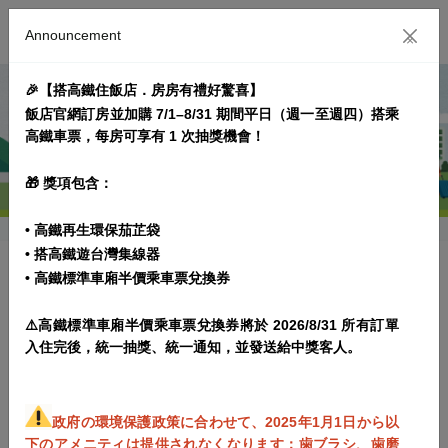
Announcement
×
🎉【搭高鐵住飯店．房房有禮好驚喜】
飯店官網訂房並加購 7/1–8/31 期間平日（週一至週四）搭乘
高鐵車票，每房可享有 1 次抽獎機會！
🎁 獎項包含：
• 高鐵再生環保茄芷袋
• 搭高鐵遊台灣集線器
• 高鐵標準車廂半價乘車票兌換券
2026 永續美好 慢遊台灣 [含早餐]
⚠️高鐵標準車廂半價乘車票兌換券將於 2026/8/31 所有訂單
プラン実施期間： 2025/12/04~2026/12/31
入住完後，統一抽獎、統一通知，並發送給中獎客人。
プラン内容
予約規範
政府の環境保護政策に合わせて、2025年1月1日から以
下のアメニティは提供されなくなります：歯ブラシ、歯磨