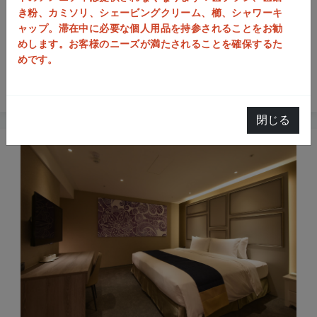
朝食が含まれます
き粉、カミソリ、シェービングクリーム、櫛、シャワーキ
ウェルカムギフト（限りがありますので、送り切れの際は予め
ャップ。滞在中に必要な個人用品を持参されることをお勧
ご容赦ください。）
めします。お客様のニーズが満たされることを確保するた
駐車場なし。
めです。
チェックイン
：18:00以降
チェックアウト
：11:00まで
閉じる