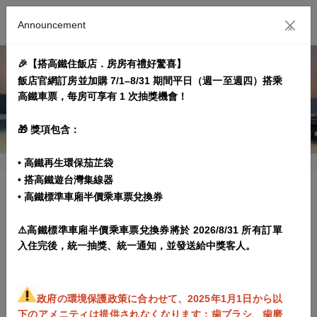
Announcement
×
🎉【搭高鐵住飯店．房房有禮好驚喜】
飯店官網訂房並加購 7/1–8/31 期間平日（週一至週四）搭乘
高鐵車票，每房可享有 1 次抽獎機會！
🎁 獎項包含：
• 高鐵再生環保茄芷袋
• 搭高鐵遊台灣集線器
• 高鐵標準車廂半價乘車票兌換券
Stay 3 Nights Special Offer-Breakfast included
⚠️高鐵標準車廂半價乘車票兌換券將於 2026/8/31 所有訂單
プラン実施期間： 2024/04/14~2027/03/31
入住完後，統一抽獎、統一通知，並發送給中獎客人。
プラン内容
予約規範
政府の環境保護政策に合わせて、2025年1月1日から以
下のアメニティは提供されなくなります：歯ブラシ、歯磨