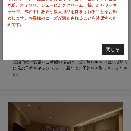
朝食が含まれます
き粉、カミソリ、シェービングクリーム、櫛、シャワーキ
ウェルカムギフト（限りがありますので、送り切れの際は予め
ャップ。滞在中に必要な個人用品を持参されることをお勧
ご容赦ください。）
めします。お客様のニーズが満たされることを確保するた
駐車場なし。
めです。
本プランは3日間連続宿泊専用のプランです。期間中は全日程
のご宿泊が必要となり、途中でのチェックアウトや宿泊日数の
短縮はできません。
ご予約確定後、ご滞在中に早期チェックアウトされた場合や、
閉じる
チェックイン／チェックアウト日の変更を希望された場合で
も、未使用分の宿泊料金の返金や一部返金はいたしかねます。
宿泊日程の変更をご希望の場合は、必ず無料キャンセル期間内
に元の予約をキャンセルし、新たにご予約をお取り直しくださ
い。