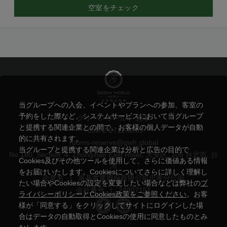
空室をチェック
当グループへの入会、イベントやプランへの参加、客室の
予約をした際など、システムサービスにおいて当グループ
グリーンワールド 忠孝
と提携する関連企業との間で、お客様の個人データが自動
+886-2-2711-6869
的に共有されます。
rooms-reserve@gwh.global
当グループと提携する関連企業は分析と広告の目的で
No.180, Section. 4, Zhongxiao East Road, 大安区, 106 台北市, 台
Cookies及びその他ツールを使用して、さらに価値ある情報
湾
をお届けいたします。Cookiesについてさらに詳しく理解し
企業名
|
洛碁實業股份有限公司忠孝分公司
たい場合やCookiesの設定を変更したい場合などは弊社の
プ
会社番号
|
24807151
ライバシーポリシーとCookies政策をご参照ください
。お客
様が「同意する」をクリックしてサイトにログインした場
合はデータの自動取得とCookiesの使用に同意したものとみ