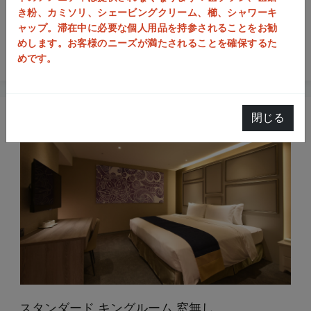
朝食が含まれます
き粉、カミソリ、シェービングクリーム、櫛、シャワーキ
ウェルカムギフト（限りがありますので、送り切れの際は予め
ャップ。滞在中に必要な個人用品を持参されることをお勧
ご容赦ください。）
めします。お客様のニーズが満たされることを確保するた
駐車場なし。
めです。
閉じる
スタンダード キングルーム 窓無し