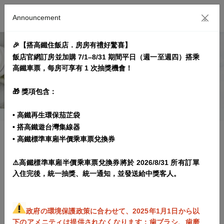
Announcement
×
🎉【搭高鐵住飯店．房房有禮好驚喜】
飯店官網訂房並加購 7/1–8/31 期間平日（週一至週四）搭乘
高鐵車票，每房可享有 1 次抽獎機會！
🎁 獎項包含：
• 高鐵再生環保茄芷袋
• 搭高鐵遊台灣集線器
• 高鐵標準車廂半價乘車票兌換券
朝食付き プラン
⚠️高鐵標準車廂半價乘車票兌換券將於 2026/8/31 所有訂單
プラン実施期間： 2021/01/08~2027/03/31
入住完後，統一抽獎、統一通知，並發送給中獎客人。
プラン内容
予約規範
政府の環境保護政策に合わせて、2025年1月1日から以
下のアメニティは提供されなくなります：歯ブラシ、歯磨