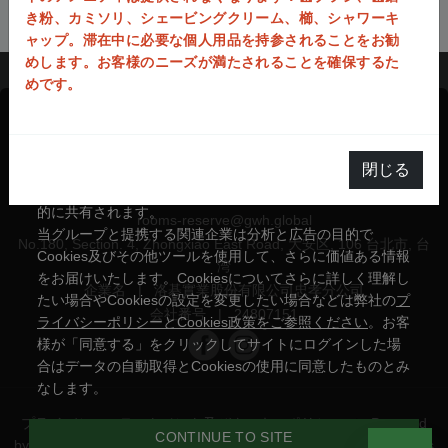
き粉、カミソリ、シェービングクリーム、櫛、シャワーキ
ャップ。滞在中に必要な個人用品を持参されることをお勧
めします。お客様のニーズが満たされることを確保するた
めです。
当グループへの入会、イベントやプランへの参加、客室の
予約をした際など、システムサービスにおいて当グループ
閉じる
グリーンワールド 忠孝
と提携する関連企業との間で、お客様の個人データが自動
+886-2-2711-6869
的に共有されます。
rooms-reserve@gwh.global
当グループと提携する関連企業は分析と広告の目的で
No.180, Section. 4, Zhongxiao East Road, 大安区, 106 台北市, 台
Cookies及びその他ツールを使用して、さらに価値ある情報
湾
をお届けいたします。Cookiesについてさらに詳しく理解し
企業名
|
洛碁實業股份有限公司忠孝分公司
たい場合やCookiesの設定を変更したい場合などは弊社の
プ
会社番号
|
24807151
ライバシーポリシーとCookies政策をご参照ください
。お客
様が「同意する」をクリックしてサイトにログインした場
合はデータの自動取得とCookiesの使用に同意したものとみ
なします。
プライバシーステートメント及びクッキーポリシー
|
Powered
CONTINUE TO SITE
by
YOTOR Information Technology Co.,Ltd
© 2014-2026 All Rights