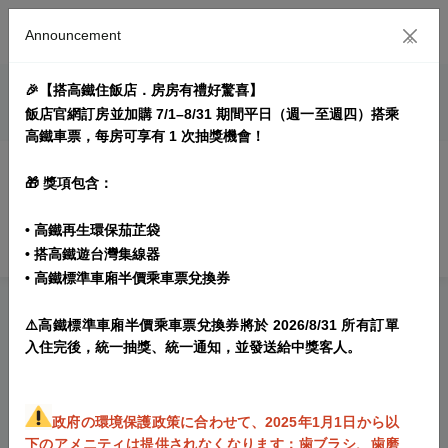
Announcement
×
🎉【搭高鐵住飯店．房房有禮好驚喜】
予約クエリ
飯店官網訂房並加購 7/1–8/31 期間平日（週一至週四）搭乘
高鐵車票，每房可享有 1 次抽獎機會！
🎁 獎項包含：
会員予約クエリ
• 高鐵再生環保茄芷袋
会員ではありません。予約クエリ
• 搭高鐵遊台灣集線器
• 高鐵標準車廂半價乘車票兌換券
⚠️高鐵標準車廂半價乘車票兌換券將於 2026/8/31 所有訂單
入住完後，統一抽獎、統一通知，並發送給中獎客人。
政府の環境保護政策に合わせて、2025年1月1日から以
下のアメニティは提供されなくなります：歯ブラシ、歯磨