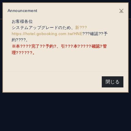
Announcement
×
お客様各位
システムアップグレードのため、
新???
https://hotel.gobooking.com.tw/HNE
???確認??予
約????。
※本????完了??予約?、引???本?????確認?管
理??????。
大変申し訳ございませんが、システムが錯誤で
す！
閉じる