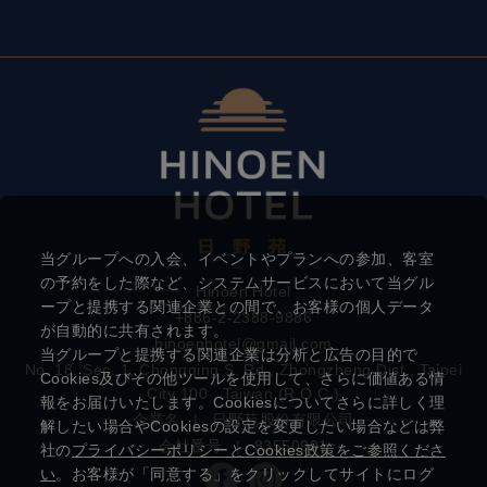
当グループへの入会、イベントやプランへの参加、客室
の予約をした際など、システムサービスにおいて当グル
Hinoen Hotel
ープと提携する関連企業との間で、お客様の個人データ
+886-2-2388-9886
が自動的に共有されます。
hinoenhotel@gmail.com
当グループと提携する関連企業は分析と広告の目的で
No. 18, Sec. 1, Chongqing S. Rd., Zhongzheng Dist., Taipei
Cookies及びその他ツールを使用して、さらに価値ある情
City 100 , Taiwan (R.O.C.)
報をお届けいたします。Cookiesについてさらに詳しく理
企業名
|
日野苑股份有限公司
解したい場合やCookiesの設定を変更したい場合などは弊
会社番号
|
83550901
社の
プライバシーポリシーとCookies政策をご参照くださ
い
。お客様が「同意する」をクリックしてサイトにログ