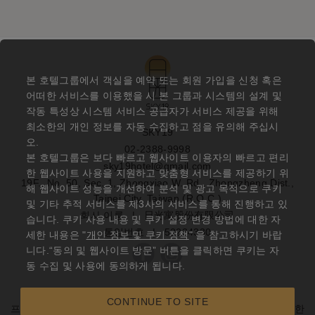
본 호텔그룹에서 객실을 예약 또는 회원 가입을 신청 혹은
어떠한 서비스를 이용했을 시 본 그룹과 시스템의 설계 및
작동 특성상 시스템 서비스 공급자가 서비스 제공을 위해
최소한의 개인 정보를 자동 수집하고 점을 유의해 주십시
SKY19
오.
02-2388-9998
본 호텔그룹은 보다 빠르고 웹사이트 이용자의 빠르고 편리
sky19hotel@gmail.com
한 웹사이트 사용을 지원하고 맞춤형 서비스를 제공하기 위
19F., No. 50, Sec. 1, Zhongxiao W. Rd., Zhongzheng Dist.,
해 웹사이트 성능을 개선하여 분석 및 광고 목적으로 쿠키
Taipei City, Taiwan (R.O.C.)
및 기타 추적 서비스를 제3사의 서비스를 통해 진행하고 있
회사 이름
|
日光寓股份有限公司
습니다. 쿠키 사용 내용 및 쿠키 설정 변경 방법에 대한 자
통일번호
|
52234330
세한 내용은 "
개인 정보 및 쿠키 정책
" 을 참고하시기 바랍
니다.“동의 및 웹사이트 방문” 버튼을 클릭하면 쿠키는 자
동 수집 및 사용에 동의하게 됩니다.
CONTINUE TO SITE
프라이버시 성명 및 쿠키 정책
|
Powered by
YOTOR 정보 유한