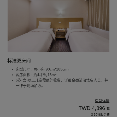
标准双床间
床型尺寸 : 两小床(90cm*185cm)
2
客房面积 : 約4坪/約13m
6岁(含)以上儿童需额外收费，详细金额请洽馆店人员，并
一律于现场加收。
房型详情
TWD 4,896
起
含10%服务费