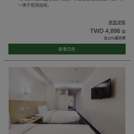
一律于现场加收。
房型详情
TWD 4,896
起
含10%服务费
查看空房