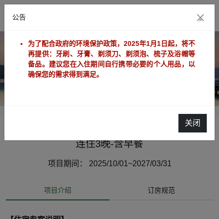
公告
×
为了配合政府的环境保护政策，2025年1月1日起，将不
再提供：牙刷、牙膏、剃须刀、剃须泡、梳子及浴帽等
备品。建议您在入住期间自行携带必要的个人用品，以
确保您的需求得到满足。
关闭
连住3晚-含早餐
项目期间： 2025/10/01~2027/03/31
项目介绍
订房规范