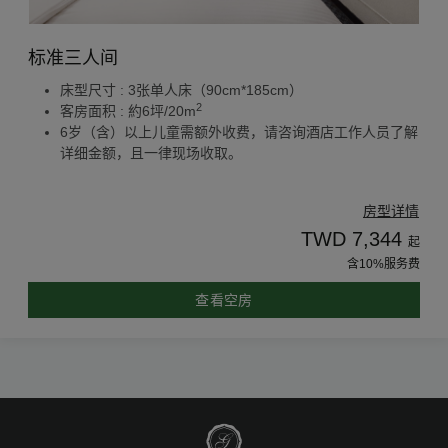
标准三人间
床型尺寸 : 3张单人床（90cm*185cm）
2
客房面积 : 約6坪/20m
6岁（含）以上儿童需额外收费，请咨询酒店工作人员了解
详细金额，且一律现场收取。
房型详情
TWD 7,344
起
含10%服务费
查看空房