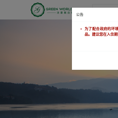
洛碁大饭店
公告
为了配合政府的环境
品。建议您在入住期