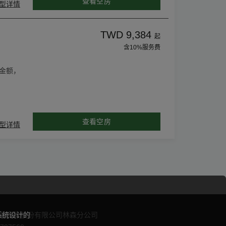
查看空房
型详情
TWD 9,384
起
含10%服务费
金额，
查看空房
型详情
碁實業股份有限公司林森分公司
系统设计的