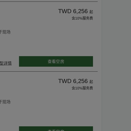
TWD 6,256
起
含10%服务费
于现场
查看空房
型详情
TWD 6,256
起
含10%服务费
于现场