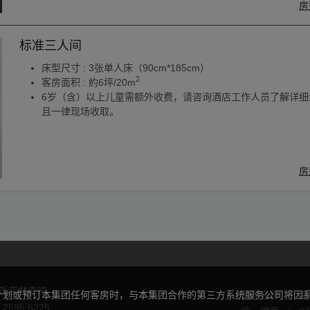
房
标准三人间
床型尺寸 : 3张单人床（90cm*185cm）
2
客房面积 : 約6坪/20m
6岁（含）以上儿童需额外收费，请咨询酒店工作人员了解详细
且一律现场收取。
房
饭店林森馆
公司名称
|
洛
计划或预订本集团任何客房时，与本集团合作的第三方系统服务公司将因
 2595 5225