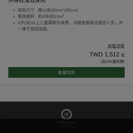
升等标准双床间
床型尺寸 : 两小床(90cm*185cm)
2
客房面积 : 約4坪/約13m
6岁(含)以上儿童需额外收费，详细金额请洽馆店人员，并
一律于现场加收。
房型详情
TWD 1,512
起
(含10%服务费)
查看空房