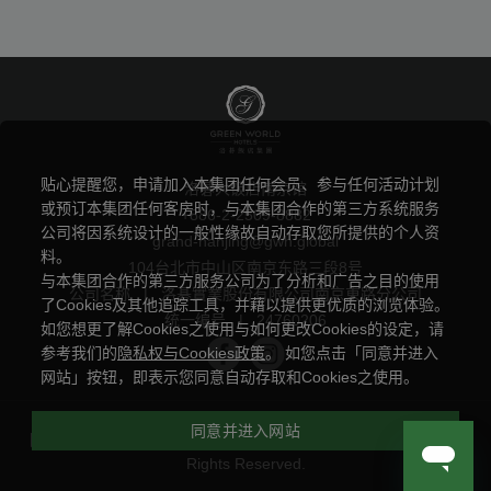
贴心提醒您，申请加入本集团任何会员、参与任何活动计划
洛碁大饭店南京馆
或预订本集团任何客房时，与本集团合作的第三方系统服务
+886-2-2509-8882
公司将因系统设计的一般性缘故自动存取您所提供的个人资
grand-nanjing@gwh.global
料。
104台北市中山区南京东路三段8号
与本集团合作的第三方服务公司为了分析和广告之目的使用
公司名称
|
洛碁實業股份有限公司南京東路分公司
了Cookies及其他追踪工具，并藉以提供更优质的浏览体验。
统一编号
|
24760206
如您想更了解Cookies之使用与如何更改Cookies的设定，请
参考我们的
隐私权与Cookies政策
。 如您点击「同意并进入
网站」按钮，即表示您同意自动存取和Cookies之使用。
同意并进入网站
隐私权条款
|
Powered by
曜通资讯有限公司
© 2014-2026 All
Rights Reserved.