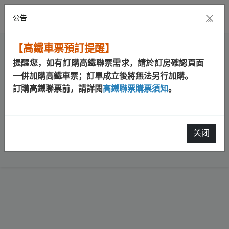
公告
×
【高鐵車票預訂提醒】
提醒您，如有訂購高鐵聯票需求，請於訂房確認頁面
一併加購高鐵車票；訂單成立後將無法另行加購。
訂購高鐵聯票前，請詳閱
高鐵聯票購票須知
。
关闭
很抱歉，找不到您所要求的页面！