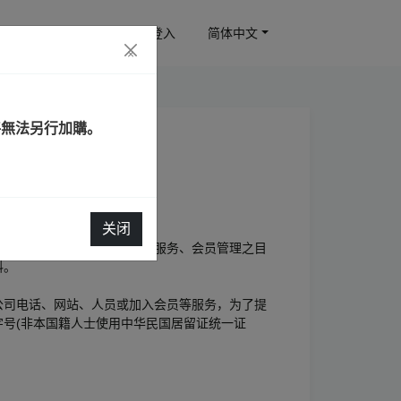
订房查询
会员登入
简体中文
×
將無法另行加購。
，特别制定隐私权政策。
关闭
于行销商品、经营业务或提供服务、会员管理之目
料。
公司电话、网站、人员或加入会员等服务，为了提
号(非本国籍人士使用中华民国居留证统一证