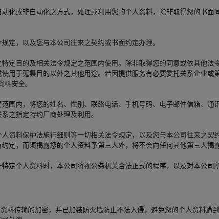
自动化或非自动化之方式，处理或利用您的个人资料，除非取得您的书面
令规定，以及您与本公司往来之契约或书面约定办理。
之特定目的及相关法令规定之范围内使用。除非取得您的同意或依其他法
或使用于蒐集目的以外之其他用途。若因提供服务有必要委托关系企业或第
资料安全。
要范围内，将您的姓名、性别、联络电话、手机号码、电子邮件信箱、通
关系之指定特约厂商处理及利用。
个人资料保护法施行细则等一切相关法令规定，以及您与本公司往来之契
有约定，而须揭露您的个人资料予第三人外，将不会向任何其他第三人揭
开特定个人资料时，本公司将视公务机关合法正式的程序，以及对本公司
（SSL）机制进行资料传输的加密，并已加装防火墙防止不法入侵，避免您的个人