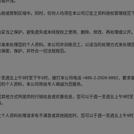
取或外洩。
系统或管制区域中。同时，任何人均须在本公司订定之资料授权管理规范
为妥当之保护，避免遗失或未经授权之使用、删除、修改、再处理或公开
标准来处理您的个人资料。本公司并训练员工，以适当的处理方式来处理
以保密、保护，并符合一切法规规范。
五上午9时至下午5时，拨打本公司电话 +886-2-2509-8882，
您的个人资料，本公司将由专人竭诚为您服务。
方式所提供的行销信息或优惠信息，您可以于週一至週五上午9时至下午5时，
料。
人资料处理请求有不满意或其他困扰时，您可以于週一至週五上午9时至下午5