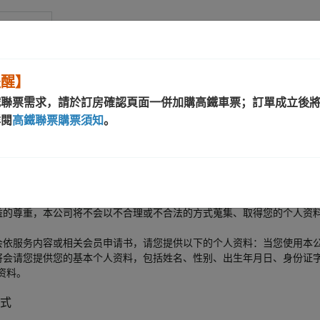
南京馆
提醒】
鐵聯票需求，請於訂房確認頁面一併加購高鐵車票；訂單成立後
詳閱
高鐵聯票購票須知
。
了解本公司对于个人资料的保护与尊重以及我们将如何利用您的个人资料
通过电话、网站、人员或其他方式所提供的服务、加入本公司会员等，基
益的尊重，本公司将不会以不合理或不合法的方式蒐集、取得您的个人资
会依服务内容或相关会员申请书，请您提供以下的个人资料：当您使用本
将会请您提供您的基本个人资料，包括姓名、性别、出生年月日、身份证字
资料。
式