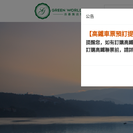
洛碁大饭店
公告
【高鐵車票預訂
提醒您，如有訂購高
訂購高鐵聯票前，請