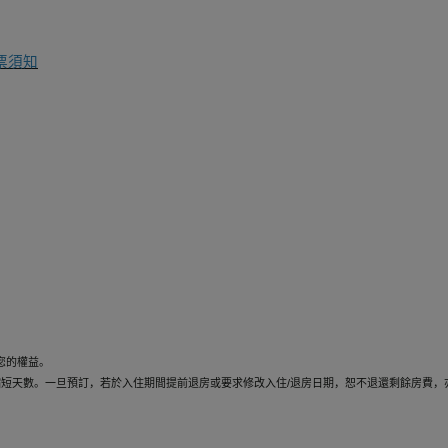
票須知
。
。
您的權益。
縮短天數。一旦預訂，若於入住期間提前退房或要求修改入住/退房日期，恕不退還剩餘房費，