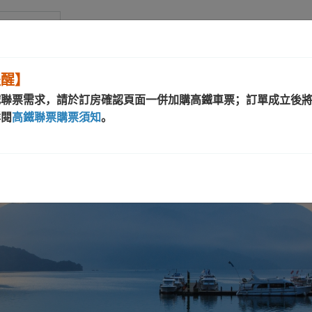
新仕界馆
提醒】
鐵聯票需求，請於訂房確認頁面一併加購高鐵車票；訂單成立後
詳閱
高鐵聯票購票須知
。