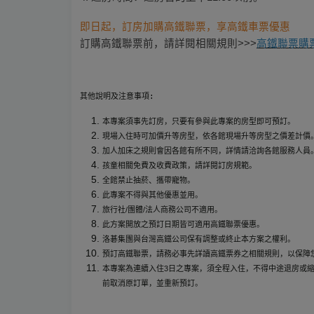
即日起，訂房加購高鐵聯票，享高鐵車票優惠
訂購高鐵聯票前，請詳閱相關規則>>>
高鐵聯票購
其他說明及注意事項:
本專案須事先訂房，只要有參與此專案的房型即可預訂。
現場入住時可加價升等房型，依各館現場升等房型之價差計價
加人加床之規則會因各館有所不同，詳情請洽詢各館服務人員
孩童相關免費及收費政策，請詳閱訂房規範。
全館禁止抽菸、攜帶寵物。
此專案不得與其他優惠並用。
旅行社/團體/法人商務公司不適用。
此方案開放之預訂日期皆可適用高鐵聯票優惠。
洛碁集團與台灣高鐵公司保有調整或終止本方案之權利。
預訂高鐵聯票，請務必事先詳讀高鐵票券之相關規則，以保障
本專案為連續入住3日之專案，須全程入住，不得中途退房或
前取消原訂單，並重新預訂。