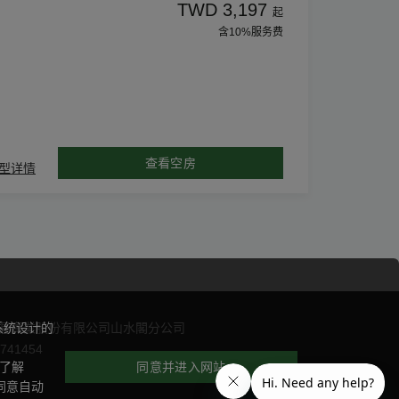
TWD 3,197
起
含10%服务费
查看空房
型详情
系统设计的
碁實業股份有限公司山水閣分公司
741454
更了解
同意并进入网站
同意自动