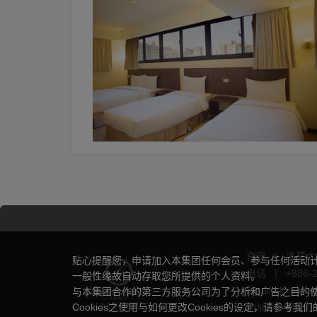
官网
|
洛碁大
贴心提醒您，申请加入本集团任何会员、参与任何活动
电话
|
+886-
一般性缘故自动存取您所提供的个人资料。
Email
|
sansu
与本集团合作的第三方服务公司为了分析和广告之目的使用
Cookies之使用与如何更改Cookies的设定，请参考我们
地址
|
台北市