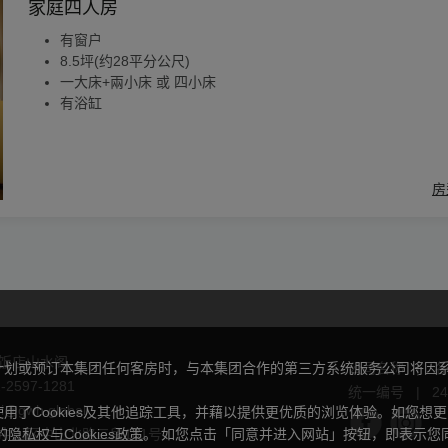
家庭四人房
有窗户
8.5坪(约28平分公尺)
一大床+兩小床 或 四小床
有浴缸
房
饭店山水阁
计划或预订本集团任何客房时，与本集团合作的第三方系统服务公司将因
公司名称
|
洛
2-2597-1281
统一编号
|
24
i@gwh.global
了Cookies及其他追踪工具，并藉以提供更优质的浏览体验。如您想
的
隐私权与Cookies政策
。 如您点击「同意并进入网站」按钮，即表示您
中山区中山北路二段181号