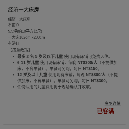
经济一大床房
经济一大床房
有窗户
5.5
坪
(
约
18
平方公尺
)
一大床
182cm x200cm
有浴缸
【孩童政策】
最多 2 名 5 岁及以下儿童
使用现有床铺可免费入住。
6-11 岁儿童
使用现有床铺，每晚
NT$300/人
（不提供加
床，不含早餐）。早餐可另购，每日
NT$150
。
12 岁及以上儿童
使用现有床铺，每晚
NT$800/人
（不提
供加床，不含早餐）。早餐可另购，每日
NT$300
。
任何适用的儿童费用将于现场确认并收取。
房型详情
已客满