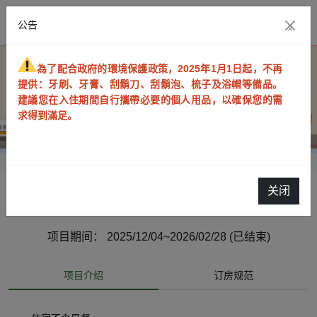
公告
×
為了配合政府的環境保護政策，2025年1月1日起，不再
提供：牙刷、牙膏、刮鬍刀、刮鬍泡、梳子及浴帽等備品。
建議您在入住期間自行攜帶必要的個人用品，以確保您的需
求得到滿足。
关闭
「Me Time! 獨旅慢行」專案 [不含早餐]
项目期间： 2025/12/04~2026/02/28 (已结束)
项目介绍
订房规范