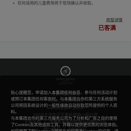
任何适用的儿童费用将于现场确认并收取。
房型详情
已客满
贴心提醒您，申请加入本集团任何会员、参与任何活动计划
洛碁大饭店驿馆
或预订本集团任何客房时，与本集团合作的第三方系统服务
+886-2-2381-9199
公司将因系统设计的一般性缘故自动存取您所提供的个人资
station@gwh.global
料。
100台北市中正区重庆南路一段21号
与本集团合作的第三方服务公司为了分析和广告之目的使用
公司名称
|
洛碁實業股份有限公司驛分公司
了Cookies及其他追踪工具，并藉以提供更优质的浏览体验。
统一编号
|
54647977