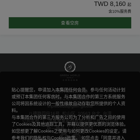
TWD 8,160
起
含10%服务费
查看空房
贴心提醒您，申请加入本集团任何会员、参与任何活动计划
洛碁大饭店三贝兹
或预订本集团任何客房时，与本集团合作的第三方系统服务
+886-2-2763-0555
公司将因系统设计的一般性缘故自动存取您所提供的个人资
triplebeds@gwh.global
料。
八德路四段16号, 松山区, 10563 台北, 台湾
与本集团合作的第三方服务公司为了分析和广告之目的使用
公司名称
|
洛碁實業股份有限公司三貝茲分公司
了Cookies及其他追踪工具，并藉以提供更优质的浏览体验。
统一编号
|
51572298
如您想更了解Cookies之使用与如何更改Cookies的设定，请
参考我们的
隐私权与Cookies政策
。 如您点击「同意并进入