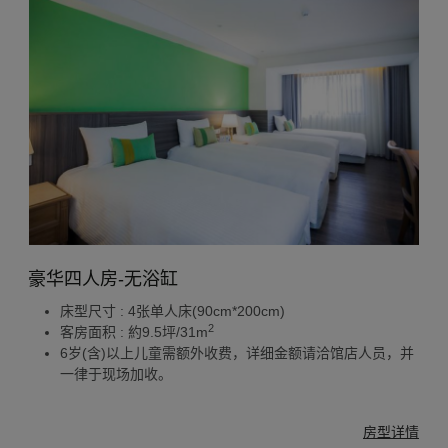
豪华四人房-无浴缸
床型尺寸 : 4张单人床(90cm*200cm)
2
客房面积 : 約9.5坪/31m
6岁(含)以上儿童需额外收费，详细金额请洽馆店人员，并
一律于现场加收。
房型详情