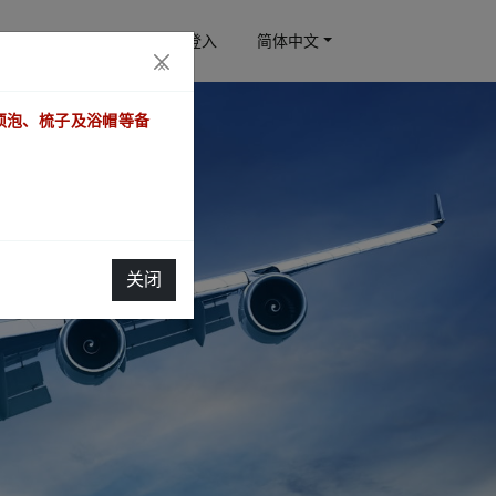
订房查询
会员登入
简体中文
×
须泡、梳子及浴帽等备
关闭