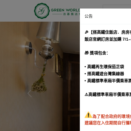
洛碁大饭店
公告
🎉【搭高鐵住飯店．房房
飯店官網訂房並加購 7/1
🎁 獎項包含：
• 高鐵再生環保茄芷袋
• 搭高鐵遊台灣集線器
• 高鐵標準車廂半價乘車
⚠️高鐵標準車廂半價乘車
Previous
為了配合政府的環境
建議您在入住期間自行攜