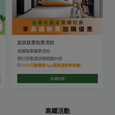
高铁联票购票须知
高鐵聯票購票須知
預訂前敬請詳閱相關內容
⎚
T-EX行動購票App領票過閘零接觸!
詳細內容
高鐵活動