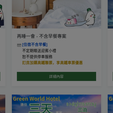
再睡一會 - 不含早餐專案
[住宿不含早餐]
不定期贈送迎賓小禮
恕不提供停車服務
訂房加購高鐵聯票，享高鐵車票
優惠
詳細內容