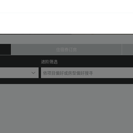
住宿券订房
进阶筛选
依项目偏好或房型偏好搜寻