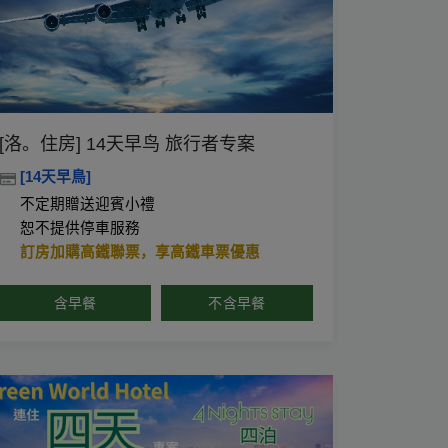
[洛。住房] 14天早鸟 旅行者专案
[14天早鳥]
不定期贈送迎賓小禮
恕不提供停車服務
訂房加購高鐵聯票，享高鐵車票
優惠
含早餐
不含早餐