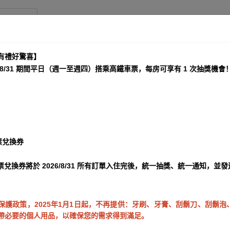
忠孝馆
有禮好驚喜】
–8/31 期間平日（週一至週四）搭乘高鐵車票，每房可享有 1 次抽獎機會
票兌換券
票兌換券將於 2026/8/31 所有訂單入住完後，統一抽獎、統一通知，並
保護政策，2025年1月1日起，不再提供：牙刷、牙膏、刮鬍刀、刮鬍
帶必要的個人用品，以確保您的需求得到滿足。