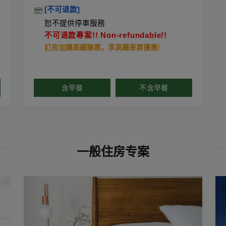
[不可退款]
恕不提供停車服務
不可退款專案!! Non-refundable!!
訂房加購高鐵聯票，享高鐵車票優惠!
含早餐
不含早餐
一般住房专案