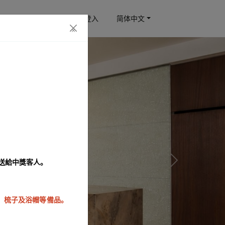
订房查询
会员登入
简体中文
×
！
發送給中獎客人。
Next
泡、梳子及浴帽等備品。