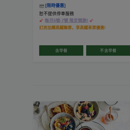
[限時優惠]
恕不提供停車服務
🌠
每月5號-7號 限定開跑!
🌠
訂房加購高鐵聯票，享高鐵車票優惠!
含早餐
不含早餐