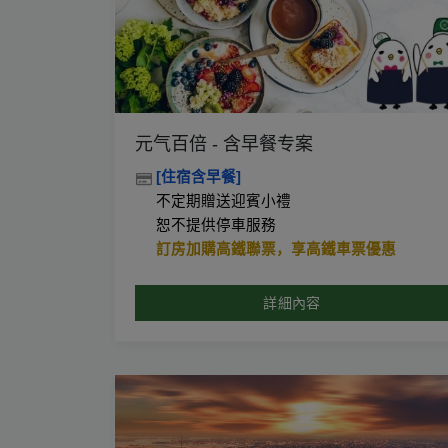
元气百倍 - 含早餐专案
[住宿含早餐]
不定期贈送迎賓小禮
恕不提供停車服務
訂房加購高鐵聯票，享高鐵車票
優惠
詳細內容